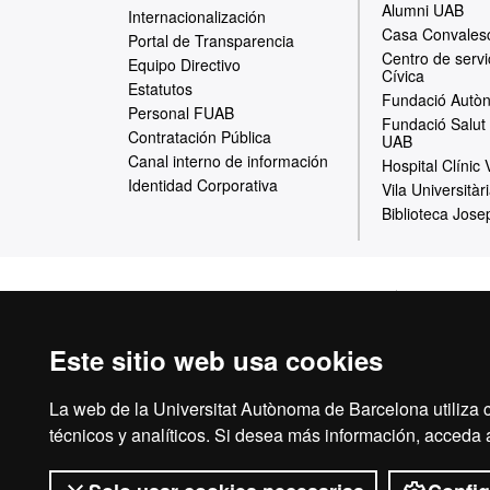
Alumni UAB
Internacionalización
a
Casa Convales
Portal de Transparencia
Centro de servi
w
Equipo Directivo
Cívica
Estatutos
e
Fundació Autòn
Personal FUAB
Fundació Salut 
b
Contratación Pública
UAB
Canal interno de información
Hospital Clínic
Identidad Corporativa
Vila Universitàr
Biblioteca Jose
Inicio
Aviso Leg
Este sitio web usa cookies
La web de la Universitat Autònoma de Barcelona utiliza c
La Fundació Unive
técnicos y analíticos. Si desea más información, acceda
Autònoma de Bar
investigación y de