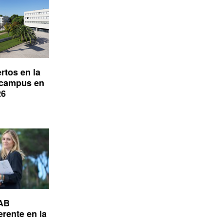
rtos en la
 campus en
26
UAB
erente en la