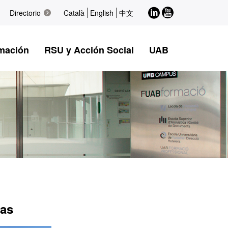
LinkedIn
Youtube
Directorio
Català
English
中文
mación
RSU y Acción Social
UAB
das