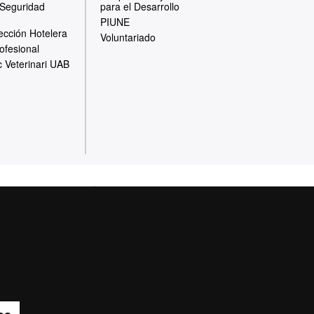
 Seguridad
para el Desarrollo
PIUNE
ección Hotelera
Voluntariado
ofesional
c Veterinari UAB
otección de datos
 de la Universitat
des docentes, de
gestión patrimonial