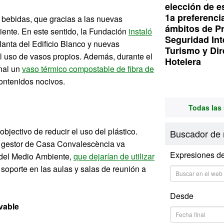
elección de e
1a preferenci
 bebidas, que gracias a las nuevas
ámbitos de P
ente. En este sentido, la Fundación
instaló
Seguridad Int
anta del Edificio Blanco y nuevas
Turismo y Dir
 uso de vasos propios. Además, durante el
Hotelera
onal un
vaso térmico compostable de fibra de
contenidos nocivos.
Todas las 
bjectivo de reducir el uso del plástico.
Buscador de 
o gestor de Casa Convalescència va
Expresiones d
l del Medio Ambiente,
que dejarían de utilizar
 soporte en las aulas y salas de reunión a
Desde
vable