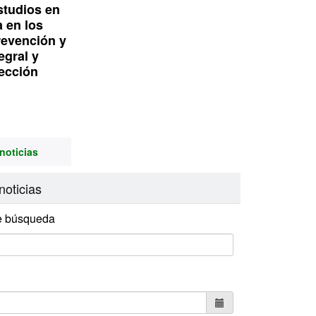
studios en
a en los
revención y
egral y
ección
noticias
noticias
e búsqueda