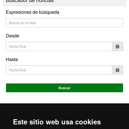
Expresiones de búsqueda
Desde
Hasta
Buscar
Inicio
Aviso Legal
Política de Privacidad
Este sitio web usa cookies
Canal interno de información
Protección de datos