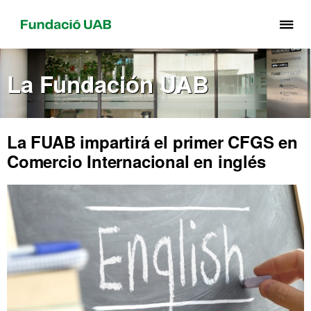
Cli
aq
pa
La Fundación UAB
de
el
me
de
La FUAB impartirá el primer CFGS en
Fu
Comercio Internacional en inglés
UA