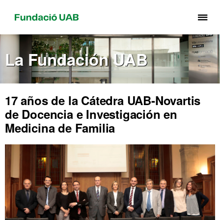
Cli
aq
pa
La Fundación UAB
de
el
me
de
17 años de la Cátedra UAB-Novartis
Fu
de Docencia e Investigación en
UA
Medicina de Familia