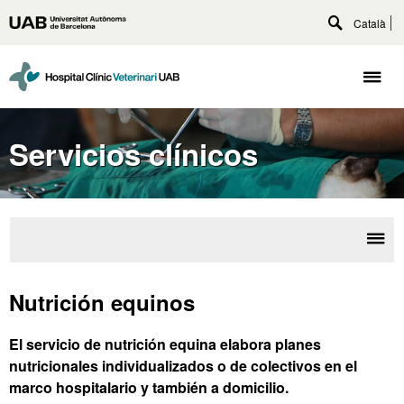
Accede
Català
Universitat
al
Despliega
Autònoma
contenido
buscador
principal
de
Despl
Barcelona
naveg
Servicios clínicos
Desp
Serv
la
clí
Nutrición equinos
nave
El servicio de nutrición equina elabora planes
nutricionales individualizados o de colectivos en el
marco hospitalario y también a domicilio.