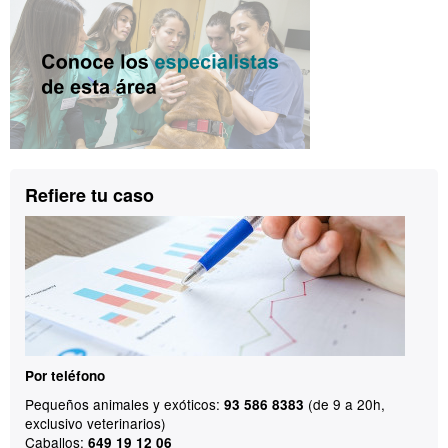
Información
complementaria
Contacto
Refiere tu caso
Por teléfono
Pequeños animales y exóticos:
(de 9 a 20h,
93 586 8383
exclusivo veterinarios)
Caballos:
649 19 12 06