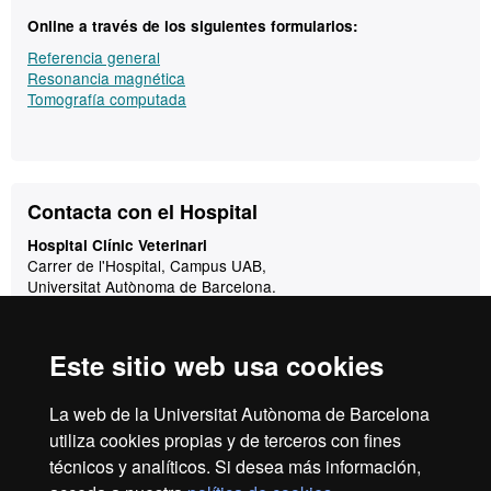
Online a través de los siguientes formularios:
Referencia general
Resonancia magnética
Tomografía computada
Contacto
Contacta con el Hospital
Hospital Clínic Veterinari
Carrer de l'Hospital, Campus UAB,
Universitat Autònoma de Barcelona.
08193 Bellaterra
(Cerdanyola del Vallès)
Este sitio web usa cookies
Correo:
hcv@uab.cat
Urgencias:
La web de la Universitat Autònoma de Barcelona
De lunes a viernes, de 9 a 20h:
93 581 18 94
utiliza cookies propias y de terceros con fines
técnicos y analíticos. Si desea más información,
De lunes a viernes de 20 a 9h y fines de semana:
660 68 18 94