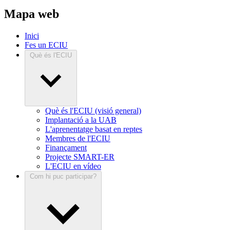
Mapa web
Inici
Fes un ECIU
Què és l'ECIU
Què és l'ECIU (visió general)
Implantació a la UAB
L'aprenentatge basat en reptes
Membres de l'ECIU
Finançament
Projecte SMART-ER
L'ECIU en vídeo
Com hi puc participar?