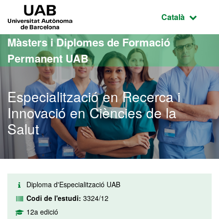
Ves al contingut principal
Ves a la navegació de la pàgina
UAB Universitat Autònoma de Barcelona
Idioma selecci
Català
Màsters i Diplomes de Formació
Permanent UAB
Especialització en Recerca i
Innovació en Ciències de la
Salut
Diploma d'Especialització UAB
Codi de l'estudi:
3324/12
12a edició