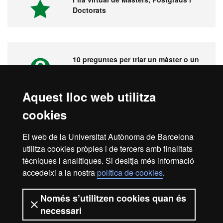
Doctorats
10 preguntes per triar un màster o un
postgrau
Aquest lloc web utilitza
cookies
Vídeos. Fira virtual de màsters,
postgraus i doctorats
El web de la Universitat Autònoma de Barcelona
utilitza cookies pròpies i de tercers amb finalitats
tècniques i analítiques. Si desitja més informació
accedeixi a la nostra
política de cookies
.
Inici
Avís legal
Protecció de dades
Només s’utilitzen cookies quan és
necessari
Sobre el web
Accessibilitat web