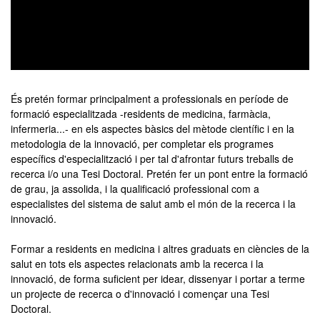
0
seconds
of
És pretén formar principalment a professionals en període de
0
formació especialitzada -residents de medicina, farmàcia,
seconds
infermeria...- en els aspectes bàsics del mètode científic i en la
metodologia de la innovació, per completar els programes
específics d'especialització i per tal d'afrontar futurs treballs de
recerca i/o una Tesi Doctoral. Pretén fer un pont entre la formació
de grau, ja assolida, i la qualificació professional com a
especialistes del sistema de salut amb el món de la recerca i la
innovació.
Formar a residents en medicina i altres graduats en ciències de la
salut en tots els aspectes relacionats amb la recerca i la
innovació, de forma suficient per idear, dissenyar i portar a terme
un projecte de recerca o d'innovació i començar una Tesi
Doctoral.