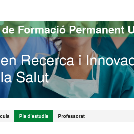
versitat Autònoma de Barcelona
s de Formació Permanent 
 en Recerca i Innovac
la Salut
ícula
Pla d'estudis
Professorat