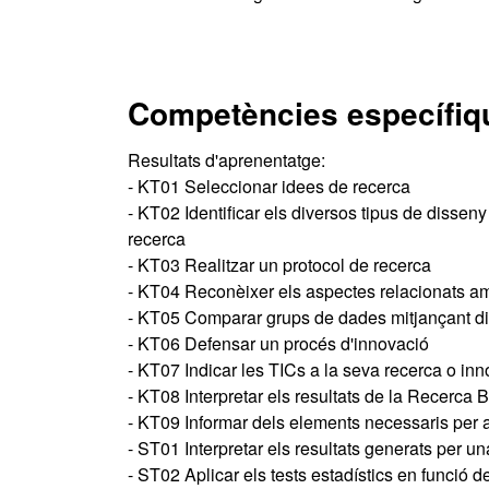
Competències específiq
Resultats d'aprenentatge:
- KT01 Seleccionar idees de recerca
- KT02 Identificar els diversos tipus de dissen
recerca
- KT03 Realitzar un protocol de recerca
- KT04 Reconèixer els aspectes relacionats amb
- KT05 Comparar grups de dades mitjançant dife
- KT06 Defensar un procés d'innovació
- KT07 Indicar les TICs a la seva recerca o in
- KT08 Interpretar els resultats de la Recerca 
- KT09 Informar dels elements necessaris per a 
- ST01 Interpretar els resultats generats per u
- ST02 Aplicar els tests estadístics en funció de