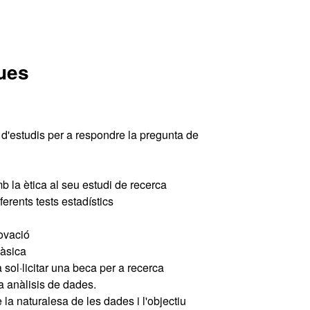
ues
y d'estudis per a respondre la pregunta de
 la ètica al seu estudi de recerca
rents tests estadístics
novació
Bàsica
sol·licitar una beca per a recerca
na anàlisis de dades.
 la naturalesa de les dades i l'objectiu