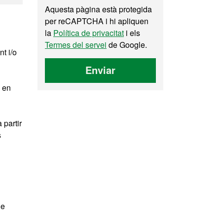
Aquesta pàgina està protegida
per reCAPTCHA i hi apliquen
la
Política de privacitat
i els
Termes del servei
de Google.
t i/o
Enviar
s en
 partir
s
ue