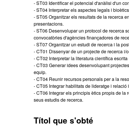
- ST03 Identificar el potencial d'anàlisi d'un c
- ST04 Interpretar els aspectes legals i bioètics
- ST05 Organitzar els resultats de la recerca en 
presentacions.
- ST06 Desenvolupar un protocol de recerca sob
convocatòries d'agències finançadores de rec
- ST07 Organitzar un estudi de recerca i la pos
- CT01 Dissenyar de un projecte de recerca i/
- CT02 Interpretar la literatura científica escrita
- CT03 Generar idees desenvolupant projectes d
equip.
- CT04 Reunir recursos personals per a la res
- CT05 Integrar habilitats de lideratge i relació
- CT06 Integrar els principis ètics propis de l
seus estudis de recerca.
Títol que s'obté