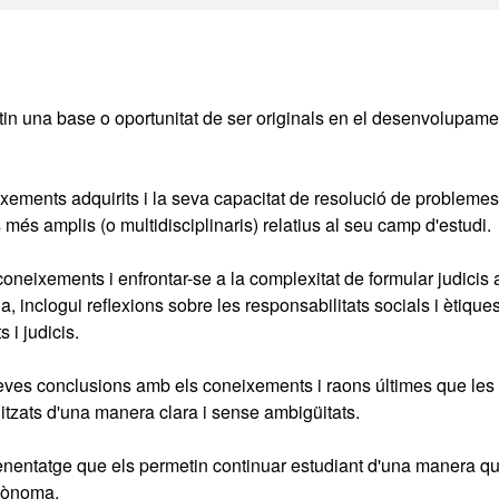
n una base o oportunitat de ser originals en el desenvolupamen
ixements adquirits i la seva capacitat de resolució de probleme
és amplis (o multidisciplinaris) relatius al seu camp d'estudi.
oneixements i enfrontar-se a la complexitat de formular judicis a
, inclogui reflexions sobre les responsabilitats socials i ètique
 i judicis.
eves conclusions amb els coneixements i raons últimes que les
litzats d'una manera clara i sense ambigüitats.
aprenentatge que els permetin continuar estudiant d'una manera q
utònoma.