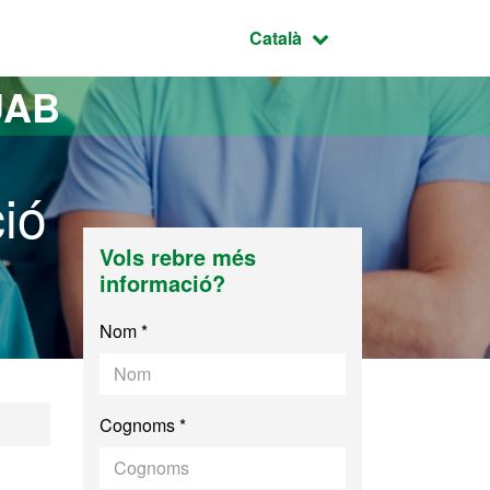
Idioma seleccionat:
Català
UAB
ió
Vols rebre més
informació?
Nom *
Cognoms *