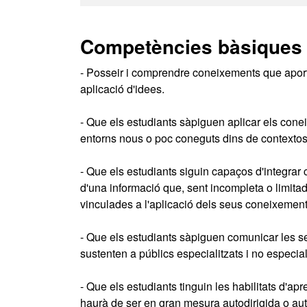
Competències bàsiques
- Posseir i comprendre coneixements que aporti
aplicació d'idees.
- Que els estudiants sàpiguen aplicar els cone
entorns nous o poc coneguts dins de contextos m
- Que els estudiants siguin capaços d'integrar c
d'una informació que, sent incompleta o limitada
vinculades a l'aplicació dels seus coneixements
- Que els estudiants sàpiguen comunicar les s
sustenten a públics especialitzats i no especia
- Que els estudiants tinguin les habilitats d'
haurà de ser en gran mesura autodirigida o a