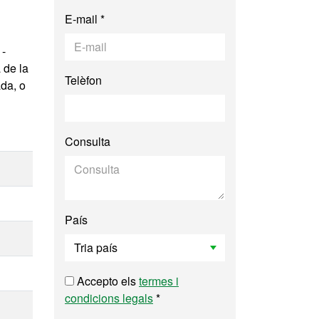
E-mail *
 -
 de la
Telèfon
ada, o
Consulta
País
Accepto els
termes i
condicions legals
*