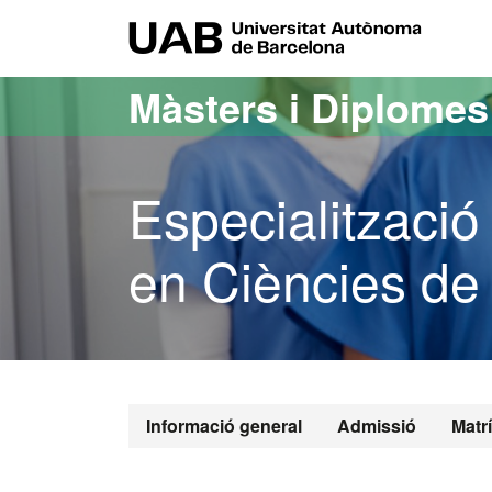
Ves al contingut principal
Ves a la navegació de la pàgina
UAB Uni
Màsters i Diplome
Especialització
en Ciències de 
Informació general
Admissió
Matr