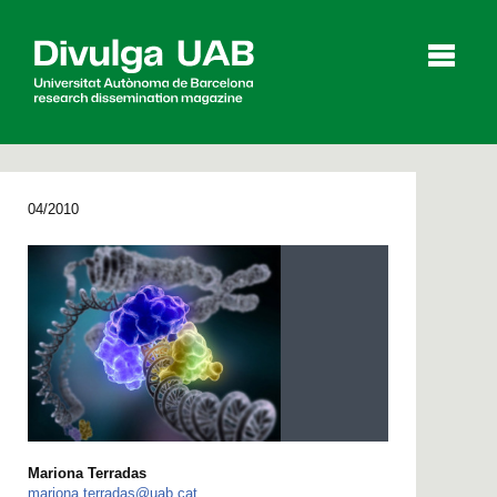
p
a
l
04/2010
Articles
Interviews
Videos
Agenda
Español
Català
SEARCHING
Mariona Terradas
mariona.terradas@uab.cat