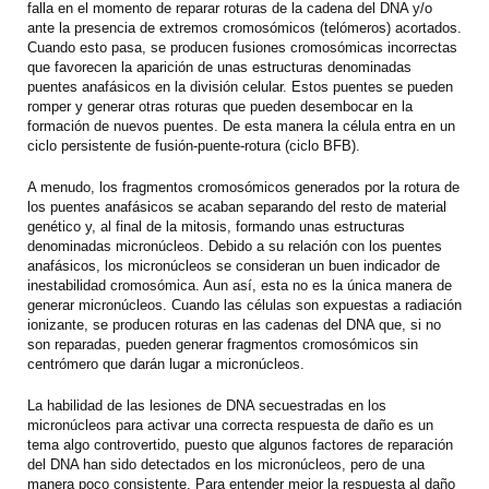
falla en el momento de reparar roturas de la cadena del DNA y/o
ante la presencia de extremos cromosómicos (telómeros) acortados.
Cuando esto pasa, se producen fusiones cromosómicas incorrectas
que favorecen la aparición de unas estructuras denominadas
puentes anafásicos en la división celular. Estos puentes se pueden
romper y generar otras roturas que pueden desembocar en la
formación de nuevos puentes. De esta manera la célula entra en un
ciclo persistente de fusión-puente-rotura (ciclo BFB).
A menudo, los fragmentos cromosómicos generados por la rotura de
los puentes anafásicos se acaban separando del resto de material
genético y, al final de la mitosis, formando unas estructuras
denominadas micronúcleos. Debido a su relación con los puentes
anafásicos, los micronúcleos se consideran un buen indicador de
inestabilidad cromosómica. Aun así, esta no es la única manera de
generar micronúcleos. Cuando las células son expuestas a radiación
ionizante, se producen roturas en las cadenas del DNA que, si no
son reparadas, pueden generar fragmentos cromosómicos sin
centrómero que darán lugar a micronúcleos.
La habilidad de las lesiones de DNA secuestradas en los
micronúcleos para activar una correcta respuesta de daño es un
tema algo controvertido, puesto que algunos factores de reparación
del DNA han sido detectados en los micronúcleos, pero de una
manera poco consistente. Para entender mejor la respuesta al daño