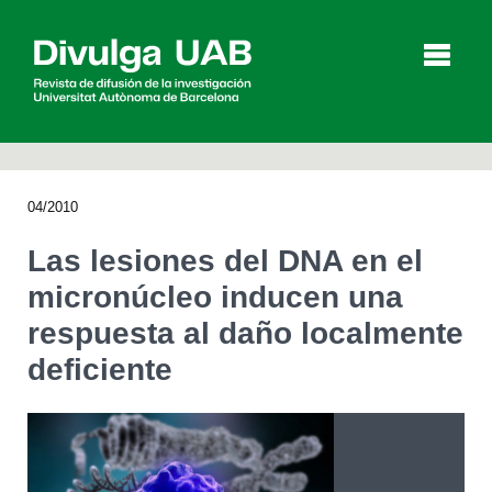
p
a
l
04/2010
Artículos
Entrevistas
Vídeos
Las lesiones del DNA en el
micronúcleo inducen una
respuesta al daño localmente
Agenda
deficiente
English
Català
BUSCAR