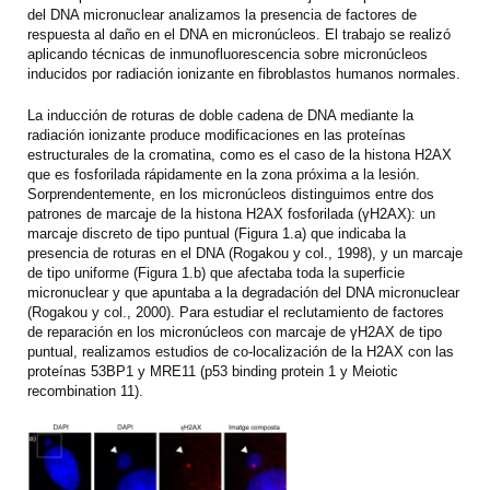
del DNA micronuclear analizamos la presencia de factores de
respuesta al daño en el DNA en micronúcleos. El trabajo se realizó
aplicando técnicas de inmunofluorescencia sobre micronúcleos
inducidos por radiación ionizante en fibroblastos humanos normales.
La inducción de roturas de doble cadena de DNA mediante la
radiación ionizante produce modificaciones en las proteínas
estructurales de la cromatina, como es el caso de la histona H2AX
que es fosforilada rápidamente en la zona próxima a la lesión.
Sorprendentemente, en los micronúcleos distinguimos entre dos
patrones de marcaje de la histona H2AX fosforilada (γH2AX): un
marcaje discreto de tipo puntual (Figura 1.a) que indicaba la
presencia de roturas en el DNA (Rogakou y col., 1998), y un marcaje
de tipo uniforme (Figura 1.b) que afectaba toda la superficie
micronuclear y que apuntaba a la degradación del DNA micronuclear
(Rogakou y col., 2000). Para estudiar el reclutamiento de factores
de reparación en los micronúcleos con marcaje de γH2AX de tipo
puntual, realizamos estudios de co-localización de la H2AX con las
proteínas 53BP1 y MRE11 (p53 binding protein 1 y Meiotic
recombination 11).