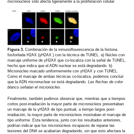
micronúcleos sólo afecta ligeramente a la proliferación celular.
Figura 3.
Combinación de la inmunoflourescencia de la histona
fosforilada H2AX (γH2AX ) con la técnica de TUNEL. a) Núcleo con
marcaje uniforme de γH2AX que co-localiza con la señal de TUNEL,
hecho que indica que el ADN nuclear se está degradando. b)
Micronúcleo marcado uniformemente con γH2AX y con TUNEL.
Como el marcaje de ambas técnicas co-localiza, podemos concluir
que la ADN micronuclear se está degradando.
Las flechas de color
blanco señalan el micronúcleo
.
Finalmente, también pudimos observar que, mientras que a tiempos
cortos post-irradiación la mayor parte de micronúcleos presentaban
un marcaje de la γH2AX de tipo puntual, a tiempo largos post-
irradiación, la mayor parte de micronúcleos mostraban el marcaje de
tipo uniforme. Esta tendencia, junto con los resultados anteriores,
podrían indicar que los micronúcleos incapaces de reparar las
lesiones del DNA se acabarían degradando, sin que esto afectara la