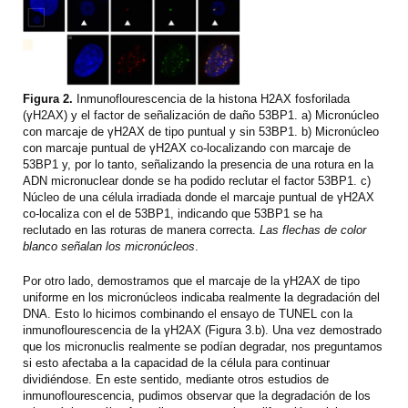
Figura 2.
Inmunoflourescencia de la histona H2AX fosforilada
(γH2AX) y el factor de señalización de daño 53BP1. a) Micronúcleo
con marcaje de γH2AX de tipo puntual y sin 53BP1. b) Micronúcleo
con marcaje puntual de γH2AX co-localizando con marcaje de
53BP1 y, por lo tanto, señalizando la presencia de una rotura en la
ADN micronuclear donde se ha podido reclutar el factor 53BP1. c)
Núcleo de una célula irradiada donde el marcaje puntual de γH2AX
co-localiza con el de 53BP1, indicando que 53BP1 se ha
reclutado en las roturas de manera correcta.
Las flechas de color
blanco señalan los micronúcleos
.
Por otro lado, demostramos que el marcaje de la γH2AX de tipo
uniforme en los micronúcleos indicaba realmente la degradación del
DNA. Esto lo hicimos combinando el ensayo de TUNEL con la
inmunoflourescencia de la γH2AX (Figura 3.b). Una vez demostrado
que los micronuclis realmente se podían degradar, nos preguntamos
si esto afectaba a la capacidad de la célula para continuar
dividiéndose. En este sentido, mediante otros estudios de
inmunoflourescencia, pudimos observar que la degradación de los