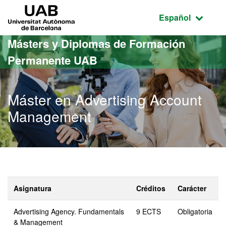
Acceso al contenido principal
Acceso a la navegación de la página
UAB Universitat Autònoma de Barcelona
Idioma seleccio
Español
Másters y Diplomas de Formación
Permanente UAB
Máster en Advertising Account
Management
Asignatura
Créditos
Carácter
Advertising Agency. Fundamentals
9 ECTS
Obligatoria
& Management