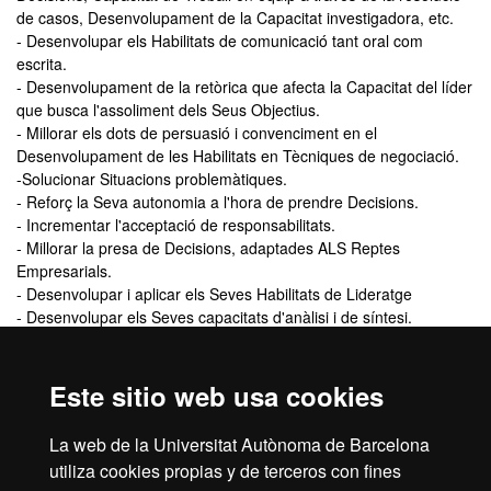
de casos, Desenvolupament de la Capacitat investigadora, etc.
- Desenvolupar els Habilitats de comunicació tant oral com
escrita.
- Desenvolupament de la retòrica que afecta la Capacitat del líder
que busca l'assoliment dels Seus Objectius.
- Millorar els dots de persuasió i convenciment en el
Desenvolupament de les Habilitats en Tècniques de negociació.
-Solucionar Situacions problemàtiques.
- Reforç la Seva autonomia a l'hora de prendre Decisions.
- Incrementar l'acceptació de responsabilitats.
- Millorar la presa de Decisions, adaptades ALS Reptes
Empresarials.
- Desenvolupar i aplicar els Seves Habilitats de Lideratge
- Desenvolupar els Seves capacitats d'anàlisi i de síntesi.
Título que se obtiene
Este sitio web usa cookies
Master de Formación Permanente en Advertising Account
La web de la Universitat Autònoma de Barcelona
Management
utiliza cookies propias y de terceros con fines