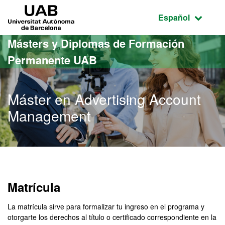
Acceso al contenido principal
Acceso a la navegación de la página
UAB Universitat Autònoma de Barcelona
Idioma seleccio
Español
Másters y Diplomas de Formación
Permanente UAB
Máster en Advertising Account
Management
Matrícula
La matrícula sirve para formalizar tu ingreso en el programa y
otorgarte los derechos al título o certificado correspondiente en la