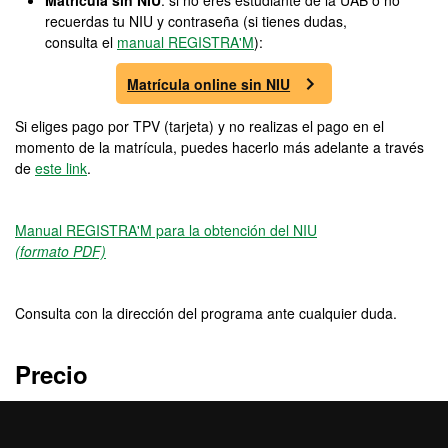
Matrícula sin NIU
: si no eres estudiante de la UAB o no
recuerdas tu NIU y contraseña (si tienes dudas,
consulta el
manual REGISTRA'M
):
Matrícula online sin NIU
Si eliges pago por TPV (tarjeta) y no realizas el pago en el
momento de la matrícula, puedes hacerlo más adelante a través
de
este link
.
Manual REGISTRA'M para la obtención del NIU
(formato PDF)
Consulta con la dirección del programa ante cualquier duda.
Precio
5750 €