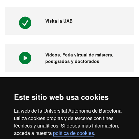
Visita la UAB
Vídeos. Feria virtual de másters,
postgrados y doctorados
1ª universidad en España y 149 del
Este sitio web usa cookies
mundo
La web de la Universitat Autònoma de Barcelona
utiliza cookies propias y de terceros con fines
técnicos y analíticos. Si desea más información,
acceda a nuestra
política de cookies
.