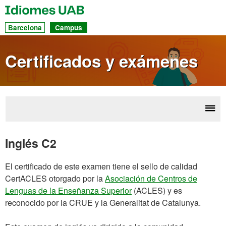
UAB
Idiomes
Ac
Barcelona
Campus
dir
a
Certificados y exámenes
las
sec
Desp
Des
la
d
Inglés C2
ex
nave
El certificado de este examen tiene el sello de calidad
CertACLES otorgado por la
Asociación de Centros de
Lenguas de la Enseñanza Superior
(ACLES) y es
reconocido por la CRUE y la Generalitat de Catalunya.