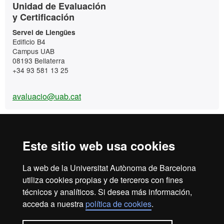
Contacto
Unidad de Evaluación
y Certificación
Servei de Llengües
Edificio B4
Campus UAB
08193 Bellaterra
+34 93 581 13 25
avaluacio@uab.cat
Idiomas UAB Campus
Este sitio web usa cookies
+34 93 581 13 25
La web de la Universitat Autònoma de Barcelona
Mis gestiones
utiliza cookies propias y de terceros con fines
Contáctenos
técnicos y analíticos. Si desea más información,
acceda a nuestra
política de cookies
.
Edificio B4
Campus UAB