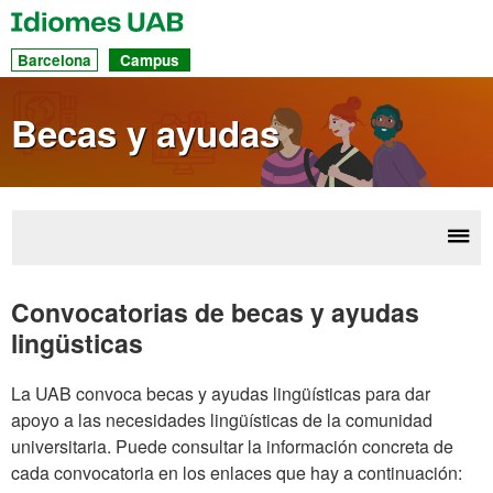
UAB
Idiomes
Ac
Barcelona
Campus
dir
a
Becas y ayudas
las
sec
Desp
Rec
la
Convocatorias de becas y ayudas
ay
nave
lingüsticas
La UAB convoca becas y ayudas lingüísticas para dar
apoyo a las necesidades lingüísticas de la comunidad
universitaria. Puede consultar la información concreta de
cada convocatoria en los enlaces que hay a continuación: