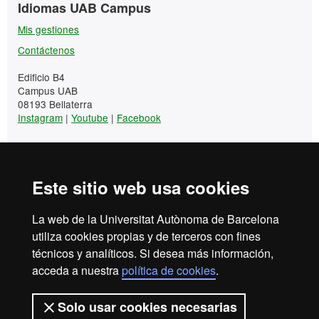
Información
Contacto
Idiomas UAB Campus
complementaria
Mis gestiones
Contáctenos
Edificio B4
Campus UAB
08193 Bellaterra
Instagram
|
Youtube
|
Facebook
Tel. +34 93 581 13 25
Este sitio web usa cookies
Idiomas UAB Campus
La web de la Universitat Autònoma de Barcelona
+34 93 581 13 25
utiliza cookies propias y de terceros con fines
técnicos y analíticos. Si desea más información,
Mis gestiones
acceda a nuestra
política de cookies
.
Contáctenos
Solo usar cookies necesarias
Edificio B4