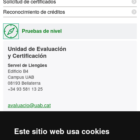
Solicitud de certificados
Reconocimiento de créditos
Pruebas de nivel
Contacto
Unidad de Evaluación
y Certificación
Servei de Llengües
Edificio B4
Campus UAB
08193 Bellaterra
+34 93 581 13 25
avaluacio@uab.cat
Idiomas UAB Campus
Este sitio web usa cookies
+34 93 581 13 25