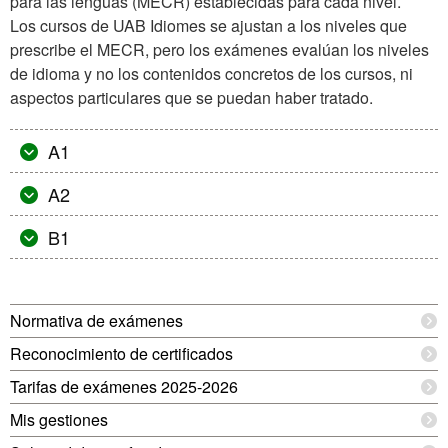
para las lenguas (MECR) establecidas para cada nivel.
Los cursos de UAB Idiomes se ajustan a los niveles que
prescribe el MECR, pero los exámenes evalúan los niveles
de idioma y no los contenidos concretos de los cursos, ni
aspectos particulares que se puedan haber tratado.
A1
A2
B1
Información
Normativa de exámenes
complementaria
Reconocimiento de certificados
Tarifas de exámenes 2025-2026
Mis gestiones