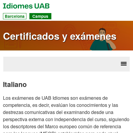
UAB
Idiomes
Ac
Barcelona
Campus
dir
a
Certificados y exámenes
las
sec
Desp
Des
la
d
Italiano
ex
nave
Los exámenes de UAB Idiomes son exámenes de
competencia, es decir, evalúan los conocimientos y las
destrezas comunicativas del examinando desde una
perspectiva externa con independencia del curso, siguiendo
los descriptores del Marco europeo común de referencia