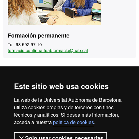
Formación permanente
Tel. 93 592 97 10
formacio.continua.fuabformacio@uab.cat
Inicio
Aviso Legal
Política de Privacidad
Este sitio web usa cookies
Canal interno de información
Protección de datos
Sobre la web
La web de la Universitat Autònoma de Barcelona
utiliza cookies propias y de terceros con fines
Fundació UAB | Universitat Autònoma de Barcelona
técnicos y analíticos. Si desea más información,
La Fundació Universitat Autònoma de Barcelona es una
acceda a nuestra
política de cookies
.
entidad creada en el seno de la Universitat Autònoma de
Barcelona que colabora en el fomento y la realización de
Solo usar cookies necesarias