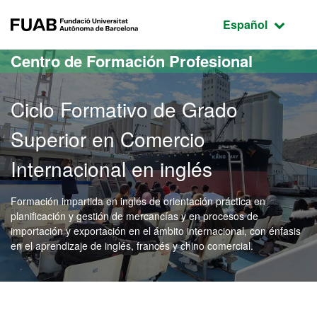
Acceso al contenido principal
Acceso a la navegación de la página
FUAB Fundació Universitat Autònoma de Barcelona
Idioma seleccio
Español
Centro de Formación Profesional
Ciclo Formativo de Grado
Superior en Comercio
Internacional en inglés
Formación impartida en inglés de orientación práctica en
planificación y gestión de mercancías y en procesos de
importación y exportación en el ámbito internacional, con énfasis
en el aprendizaje de inglés, francés y chino comercial.