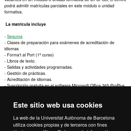
podrá admitir matrículas parciales en este módulo o unidad
formativa.
La matrícula incluye
-
Seguros
- Clases de preparación para exámenes de acreditación de
idiomas
- Forma't al Port (1º curso)
- Libros de texto.
- Salidas y actividades programadas.
- Gestión de prácticas.
- Acreditación de idiomas.
- Suscripción gratuita en el software Microsoft Office 365 ProPlus
que incluye las últimas versiones de Word, Excel, PowerPoint,
OneNote, Skype.
Este sitio web usa cookies
- Tasa de matrícula.
La matrícula no incluye
La web de la Universitat Autònoma de Barcelona
- Forma't al Port 250€ segundo curso
utiliza cookies propias y de terceros con fines