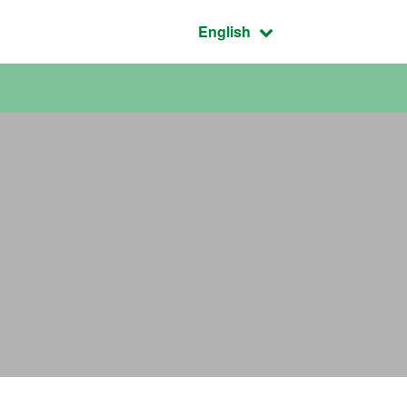
Active language:
English