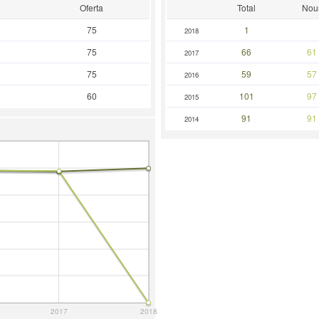
Oferta
Total
Nou
75
1
2018
75
66
61
2017
75
59
57
2016
60
101
97
2015
91
91
2014
2017
2018