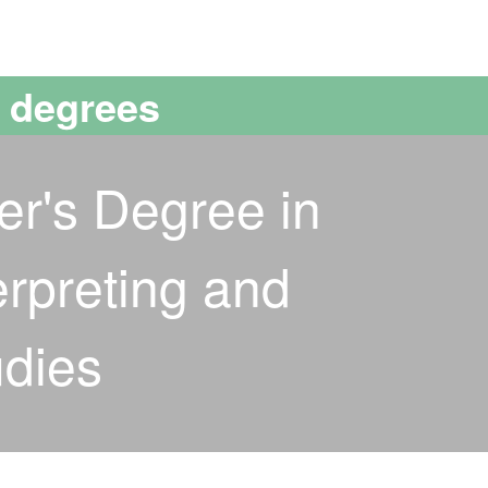
versitat Autònoma de Barcelona
s degrees
er's Degree in
erpreting and
udies