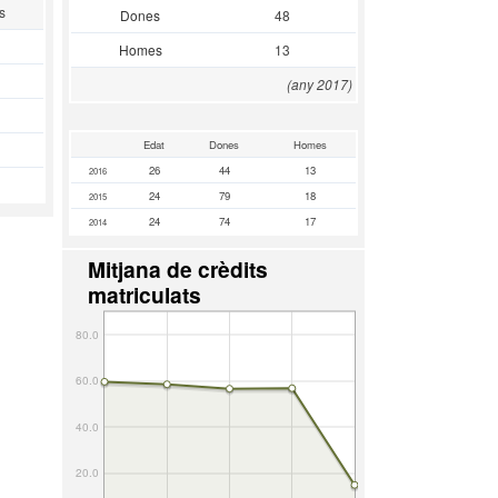
s
Dones
48
Homes
13
(any 2017)
Edat
Dones
Homes
26
44
13
2016
24
79
18
2015
24
74
17
2014
Mitjana de crèdits
matriculats
80.0
60.0
40.0
20.0