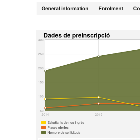
General information
Enrolment
Co
Dades de preinscripció
300
250
200
150
100
50
2014
2015
Estudiants de nou ingrés
Places ofertes
Nombre de sol·licituds