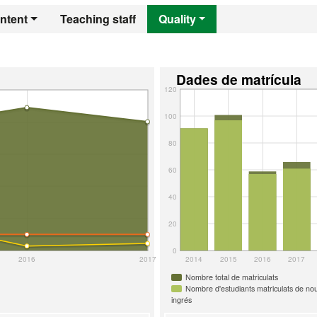
ntent
Teaching staff
Quality
Dades de matrícula
120
100
80
60
40
20
0
2016
2017
2014
2015
2016
2017
Nombre total de matriculats
Nombre d'estudiants matriculats de no
ingrés