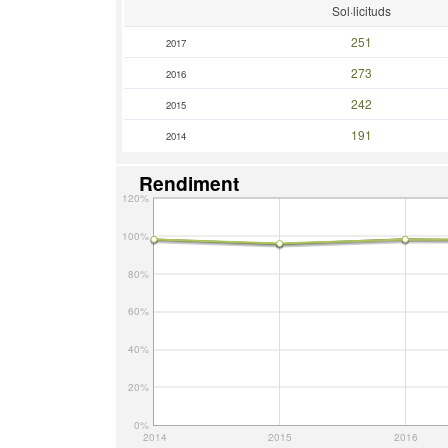
Sol·licituds
251
2017
273
2016
242
2015
191
2014
Rendiment
120%
100%
80%
60%
40%
20%
0%
2014
2015
2016