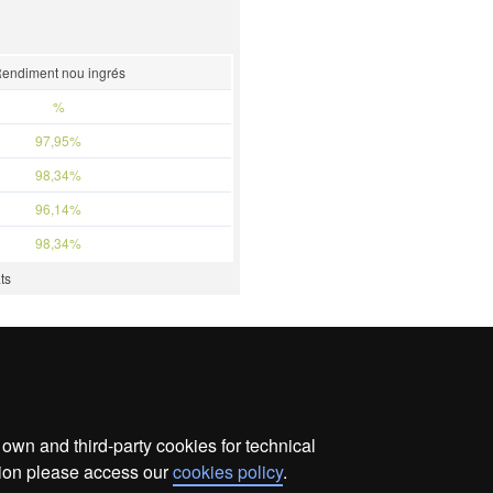
endiment nou ingrés
%
97,95%
98,34%
96,14%
98,34%
ts
wn and third-party cookies for technical
ata protection
About this website
Web accessibility
ation please access our
cookies policy
.