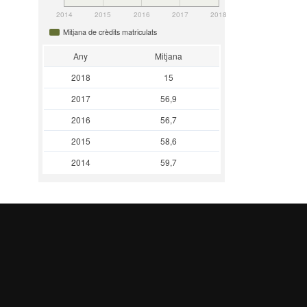
2014
2015
2016
2017
2018
Mitjana de crèdits matriculats
Any
Mitjana
2018
15
2017
56,9
2016
56,7
2015
58,6
2014
59,7
Última actualització: 23 oct. 2025
UAB site map