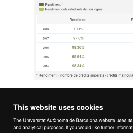
Rendiment *
Rendiment dels estudiants de nou ingrés
Rendiment
R
100%
2018
97,6%
2017
98,36%
2016
95,94%
2015
98,34%
2014
* Rendiment = nombre de crèdits superats / crèdits matricula
This website uses cookies
The Universitat Autònoma de Barcelona website uses its o
Legal notice
D
and analytical purposes. If you would like further inform