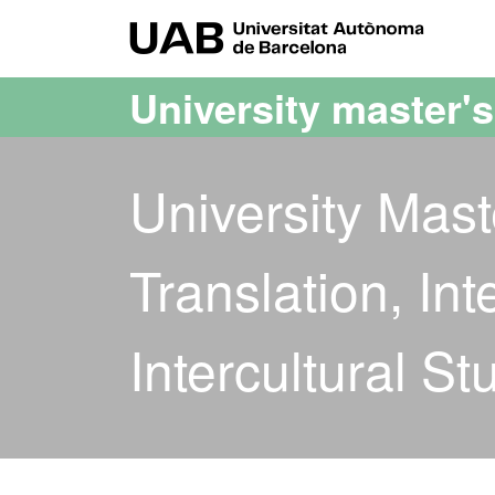
Go to the main content
Go to the website navigation
UAB Uni
University master'
University Mast
Translation, Int
Intercultural St