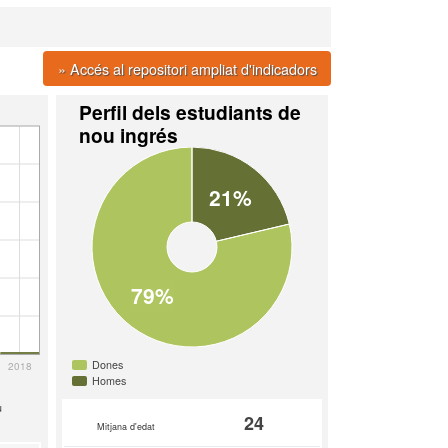
» Accés al repositori ampliat d'indicadors
Perfil dels estudiants de
nou ingrés
21%
79%
Dones
2018
Homes
u
24
Mitjana d'edat