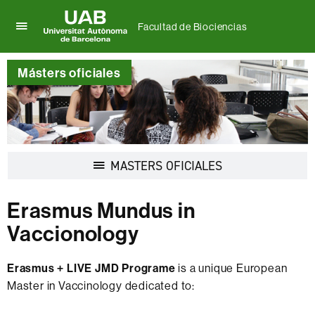
Facultad de Biociencias
Clica
UAB
aquí
Universitat
para
Másters oficiales
Autònoma
desplegar
de
el
Barcelona
menú
de
Facultad
de
Desplegar
MASTERS OFICIALES
Biociencias
la
navegación
Erasmus Mundus in
Vaccionology
Erasmus + LIVE JMD Programe
is a unique European
Master in Vaccinology dedicated to: