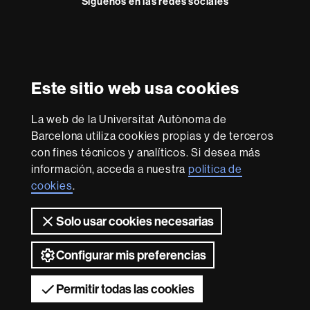
Síguenos en las redes sociales
o
Instagram
Reconocimiento internacional de la excelencia
HR
Este sitio web usa cookies
Excellence
in
La web de la Universitat Autònoma de
Research
Con la financiación de
-
Barcelona utiliza cookies propias y de terceros
Euraxess
con fines técnicos y analíticos. Si desea más
información, acceda a nuestra
política de
cookies
.
Sobre
esta
Solo usar cookies necesarias
web
Aviso legal
Protección de datos
Sobre el
web
Accesibilidad web
Mapa del web UAB
Configurar mis preferencias
2026 Universitat Autònoma de Barcelona
Permitir todas las cookies