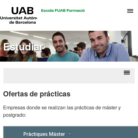
UAB
C
Universitat
Autònoma
a
de
p
Barcelona
d
Estudiar
el
m
d
P
y
Despl
Ofer
S
la
mást
Ofertas de prácticas
I
form
naveg
perm
Empresas donde se realizan las prácticas de máster y
postgrado: