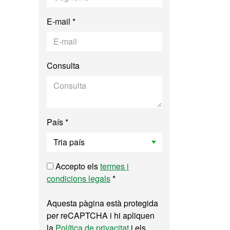
E-mail *
Consulta
País *
Accepto els
termes i
condicions legals
*
Aquesta pàgina està protegida
per reCAPTCHA i hi apliquen
la
Política de privacitat
i els