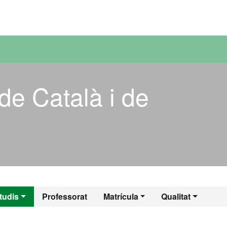
versitat Autònoma de Barcelona
de Català i de
s de Català i de Cl
tudis
Professorat
Matrícula
Qualitat