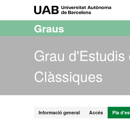
Ves al contingut principal
Ves a la navegació de la pàgina
UAB Uni
Graus
Grau d'Estudis 
Clàssiques
Grau d'Estudi
Informació general
Accés
Pla d'es