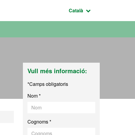
Idioma seleccionat:
Català
Vull més informació:
*Camps obligatoris
Nom *
àssiques
Cognoms *