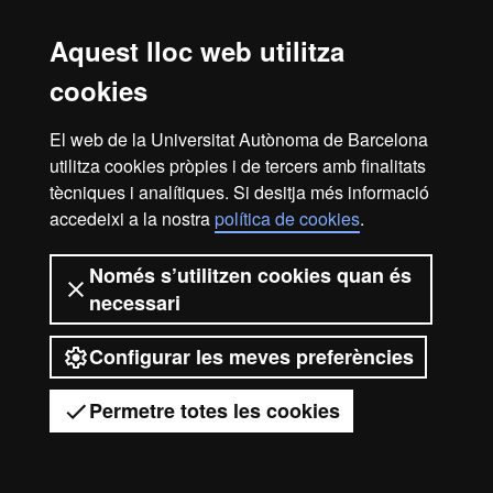
Avís legal
Protecció de dades
Sobre el web
Aquest lloc web utilitza
Accessibilitat web
Mapa del web UAB
cookies
2026 Universitat Autònoma de
El web de la Universitat Autònoma de Barcelona
Barcelona
utilitza cookies pròpies i de tercers amb finalitats
tècniques i analítiques. Si desitja més informació
accedeixi a la nostra
política de cookies
.
Només s’utilitzen cookies quan és
necessari
Configurar les meves preferències
Permetre totes les cookies
Tens dubtes?
Desplegar el menú mòbil