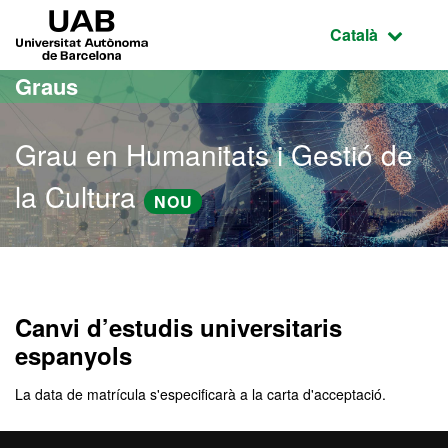
Ves al contingut principal
Ves a la navegació de la pàgina
UAB Universitat Autònoma de Barcelona
Idioma selecci
Català
Graus
Grau en Humanitats i Gestió de
la Cultura
NOU
Grau en Humanitats i Gest
Canvi d’estudis universitaris
espanyols
La data de matrícula s'especificarà a la carta d'acceptació.