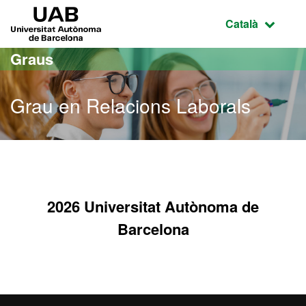
Ves al contingut principal
Ves a la navegació de la pàgina
UAB Universitat Autònoma de Barcelona
Idioma selecci
Català
Graus
Grau en Relacions Laborals
Grau en Relacions Labora
2026 Universitat Autònoma de
Barcelona