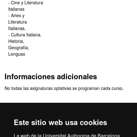
- Cine y Literatura
Italianas
- Artes y
Literatura
Italianas.
- Cultura Italiana.
Historia,
Geografía,
Lenguas
Informaciones adicionales
No todas las asignaturas optativas se programan cada curso.
Aviso legal
Protección de datos
Sobre el web
Este sitio web usa cookies
Accesibilidad web
Mapa del web UAB
La web de la Universitat Autònoma de Barcelona