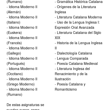
(Rumano)
- Gramática Histórica Catalana
- Idioma Moderno II
- Orígenes de la Literatura
(Alemán)
Inglesa
- Idioma Moderno II
- Literatura Catalana Moderna
(Italiano)
- Uso de la Lengua Inglesa I:
- Idioma Moderno II
Expresión Oral Avanzada
(Euskera)
- Literatura Catalana del Siglo
- Idioma Moderno II
XIX
(Francés)
- Historia de la Lengua Inglesa
- Idioma Moderno II
II
(Gallego)
- Dialectología Catalana
- Idioma Moderno II
- Lengua Comparada
(Portugués)
- Poesía Catalana Medieval
- Idioma Moderno II
- Literatura Inglesa del
(Occitano)
Renacimiento y de la
- Idioma Moderno II
Ilustración
(Griego Moderno)
- Poesía Catalana y
- Idioma Moderno II
Romanticismo
(Rumano)
De estas asignaturas se
pueden cursar, como