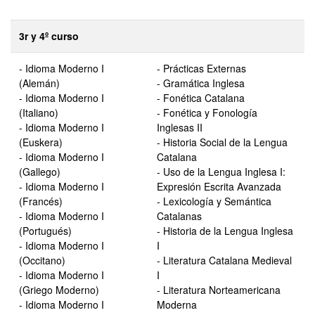
3r y 4º curso
- Idioma Moderno I
- Prácticas Externas
(Alemán)
- Gramática Inglesa
- Idioma Moderno I
- Fonética Catalana
(Italiano)
- Fonética y Fonología
- Idioma Moderno I
Inglesas II
(Euskera)
- Historia Social de la Lengua
- Idioma Moderno I
Catalana
(Gallego)
- Uso de la Lengua Inglesa I:
- Idioma Moderno I
Expresión Escrita Avanzada
(Francés)
- Lexicología y Semántica
- Idioma Moderno I
Catalanas
(Portugués)
- Historia de la Lengua Inglesa
- Idioma Moderno I
I
(Occitano)
- Literatura Catalana Medieval
- Idioma Moderno I
I
(Griego Moderno)
- Literatura Norteamericana
- Idioma Moderno I
Moderna