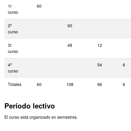
1r
60
curso
2º
60
curso
3r
48
12
curso
4º
54
6
curso
Totales
60
108
66
6
Período lectivo
El curso está organizado en semestres.