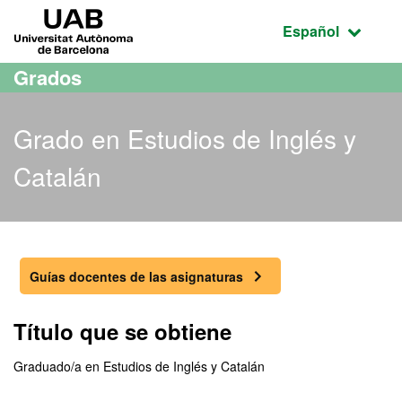
Acceso al contenido principal
Acceso a la navegación de la página
UAB Universitat Autònoma de Barcelona
Idioma seleccio
Español
Grados
Grado en Estudios de Inglés y
Catalán
Grado en Estudios de Ingl
Guías docentes de las asignaturas
Título que se obtiene
Graduado/a en Estudios de Inglés y Catalán