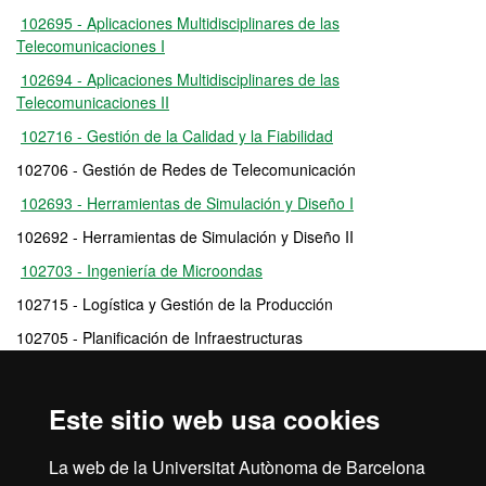
102695 - Aplicaciones Multidisciplinares de las
Telecomunicaciones I
102694 - Aplicaciones Multidisciplinares de las
Telecomunicaciones II
102716 - Gestión de la Calidad y la Fiabilidad
102706 - Gestión de Redes de Telecomunicación
102693 - Herramientas de Simulación y Diseño I
102692 - Herramientas de Simulación y Diseño II
102703 - Ingeniería de Microondas
102715 - Logística y Gestión de la Producción
102705 - Planificación de Infraestructuras
106537 - Prácticas Externas
102701 - Proyecto Avanzado de Ingeniería
Este sitio web usa cookies
102698 - Sistemas Emergentes
La web de la Universitat Autònoma de Barcelona
102697 - Tecnologías de Acceso