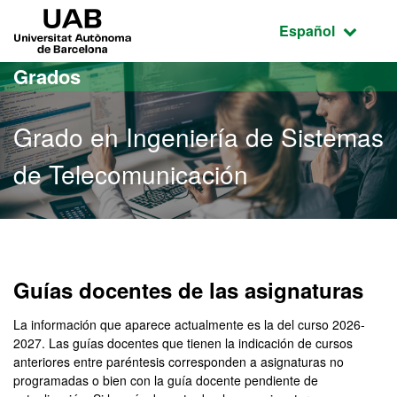
Acceso al contenido principal
Acceso a la navegación de la página
UAB Universitat Autònoma de Barcelona
Idioma seleccio
Español
Grados
Grado en Ingeniería de Sistemas
de Telecomunicación
Grado en Ingeniería de S
Guías docentes de las asignaturas
La información que aparece actualmente es la del curso 2026-
2027. Las guías docentes que tienen la indicación de cursos
anteriores entre paréntesis corresponden a asignaturas no
programadas o bien con la guía docente pendiente de