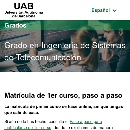
Acceso al contenido principal
Acceso a la navegación de la página
UAB Universitat Autònoma de Barcelona
Idioma seleccio
Español
Grados
Grado en Ingeniería de Sistemas
de Telecomunicación
Grado en Ingeniería de S
Matrícula de 1er curso, paso a paso
La matrícula de primer curso se hace online, sin que tengas
que salir de casa.
Si aún no lo has hecho, consulta el
Paso a paso para
matricularse de 1er curso
, donde te explicamos de manera