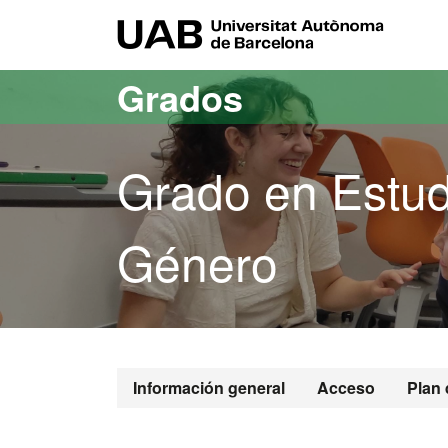
Acceso al contenido principal
Acceso a la navegación de la página
UAB Uni
Grados
Grado en Estud
Género
Grado en Est
Información general
Acceso
Plan 