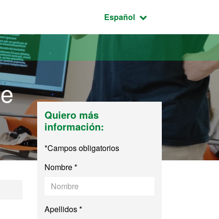
Idioma seleccionado:
Español
de
Quiero más
información:
*Campos obligatorios
Nombre *
les de Género
Apellidos *