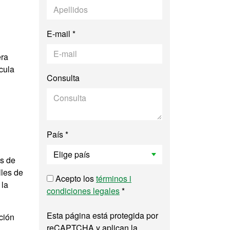
E-mail *
era
cula
Consulta
País *
os de
lles de
Acepto los
términos i
 la
condiciones legales
*
Esta página está protegida por
ación
reCAPTCHA y aplican la