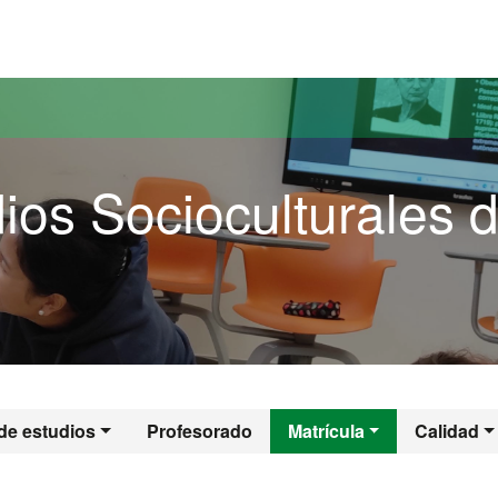
versitat Autònoma de Barcelona
ios Socioculturales 
udios Sociocultura
de estudios
Profesorado
Matrícula
Calidad