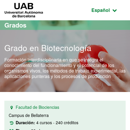
Acceso al contenido principal
Acceso a la navegación de la página
UAB Universitat Autònoma de Barcelona
Idioma seleccio
Español
Grados
Grado en Biotecnología
Formación interdisciplinaria en que se integra el
conocimiento del funcionamiento y el potencial de los
organismos vivos, los métodos de trabajo experimental, las
aplicaciones punteras y los procesos de producción
Facultad de Biociencias
Campus de Bellaterra
Duración:
4 cursos - 240 créditos