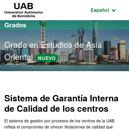
Acceso al contenido principal
Acceso a la navegación de la página
UAB Universitat Autònoma de Barcelona
Idioma seleccio
Español
Grados
Grado en Estudios de Asia
Oriental
NUEVO
Grado en Estudios de Asia
Sistema de Garantía Interna
de Calidad de los centros
El sistema de gestión por procesos de los centros de la UAB
refleja el compromiso de ofrecer titulaciones de calidad que