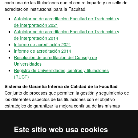
cada una de las titulaciones que el centro imparte y un sello de
acreditación institucional para la Facultad.
Autoinforme de acreditación Facultad de Traducción y
de Interpretación 2021
Autoinforme de acreditación Facultad de Traducción y
de Interpretación 2014
Informe de acreditación 2021
Informe de acreditación 2014
Resolución de acreditación del Consejo de
Universidades
Registro de Universidades, centros y titulaciones
(RUCT)
Sistema de Garantía Interna de Calidad de la Facultad
Conjunto de procesos que permiten la gestión y seguimiento de
los diferentes aspectos de las titulaciones con el objetivo
estratégico de garantizar la mejora continua de las mismas
Sistema de Garantía Interna de Calidad
Plan de Acción Tutorial PAT
Este sitio web usa cookies
Comisión de Ordenación Académica y de Titulaciones
Comisión de Calidad del GEAO