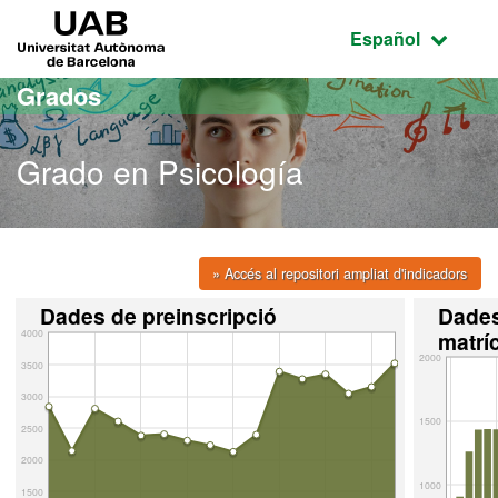
Acceso al contenido principal
Acceso a la navegación de la página
UAB Universitat Autònoma de Barcelona
Idioma seleccio
Español
Grados
Grado en Psicología
» Accés al repositori ampliat d'indicadors
Dades de preinscripció
Dade
4000
matrí
2000
3500
3000
1500
2500
2000
1000
1500