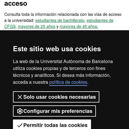
acceso
Consulta toda la información relacionada con las vías de acceso
a la universidad:
estudiantes de bachillerato
,
estudiantes de
CFGS
,
mayores de 25 años
y
mayores de 45 años.
También encontrarás información de otras vías de acceso
(
acreditación de experiencia laboral
,
cambio de estudios
Este sitio web usa cookies
universitarios españoles
,
cambio de estudios universitarios
extranjeros
), o vías de acceso para estudiantes internacionales
La web de la Universitat Autònoma de Barcelona
no titulados (
estudiantes internacionales: bachillerato UE
,
utiliza cookies propias y de terceros con fines
estudiantes internacionales: bachillerato no UE
) y para alumnos
titulados (
técnicos y analíticos. Si desea más información,
reincorporaciones
,
universitarios UE
,
universitarios no
UE
y
titulados universitarios
).
acceda a nuestra
política de cookies
.
Solo usar cookies necesarias
Configurar mis preferencias
2026 Universitat Autònoma de
Barcelona
Permitir todas las cookies