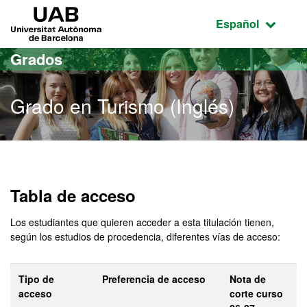
Acceso al contenido principal
Acceso a la navegación de la página
UAB Universitat Autònoma de Barcelona
Idioma seleccio
Español
Grados
Grado en Turismo (Inglés)
Grado en Turismo (Inglés)
Tabla de acceso
Los estudiantes que quieren acceder a esta titulación tienen,
según los estudios de procedencia, diferentes vías de acceso:
Tipo de
Preferencia de acceso
Nota de
acceso
corte curso