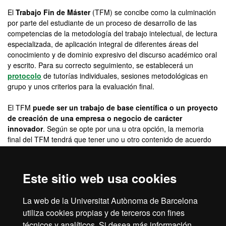
El
Trabajo Fin de Máster
(TFM) se concibe como la culminación
por parte del estudiante de un proceso de desarrollo de las
competencias de la metodología del trabajo intelectual, de lectura
especializada, de aplicación integral de diferentes áreas del
conocimiento y de dominio expresivo del discurso académico oral
y escrito. Para su correcto seguimiento, se establecerá un
protocolo
de tutorías individuales, sesiones metodológicas en
grupo y unos criterios para la evaluación final.
El TFM
puede ser un trabajo de base científica o un proyecto
de creación de una empresa o negocio de carácter
innovador
. Según se opte por una u otra opción, la memoria
final del TFM tendrá que tener uno u otro contenido de acuerdo
con la normativa al respecto que en su momento se determine.
Su evaluación se efectuará a través de una
evaluación
Este sitio web usa cookies
continua
formada por un portafolio, tutorías metodológicas
planificadas, tutorías con el tutor del proyecto, informe del tutor
La web de la Universitat Autònoma de Barcelona
del proyecto y defensa oral en público. En el caso de la
utiliza cookies propias y de terceros con fines
enseñanza online se seguirá el mismo procedimiento, aunque en
este caso tanto las tutorías como la presentación final del TFM
técnicos y analíticos. Si desea más información,