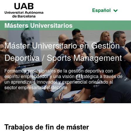
Acceso al contenido principal
Acceso a la navegación de la página
UAB Universitat Autònoma de Barcelona
Idioma seleccio
Español
Másters Universitarios
Máster Universitario en Gestión
Deportiva / Sports Management
Formamos profesionales de la gestión deportiva con
espíritu emprendedor y una visión estratégica a través de
un aprendizaje innovador y experiencial orientado al
sector empresarial del deporte
Máster Oficial - Gestión 
Trabajos de fin de máster