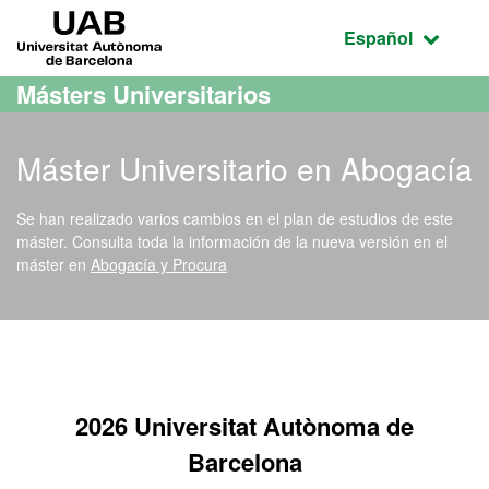
Acceso al contenido principal
Acceso a la navegación de la página
UAB Universitat Autònoma de Barcelona
Idioma seleccio
Español
Másters Universitarios
Máster Universitario en Abogacía
Se han realizado varios cambios en el plan de estudios de este
máster. Consulta toda la información de la nueva versión en el
máster en
Abogacía y Procura
Máster Oficial - Abogacía
2026 Universitat Autònoma de
Barcelona