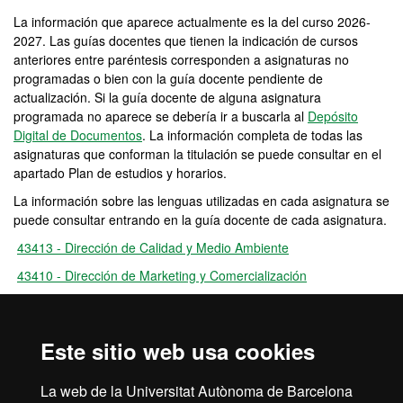
La información que aparece actualmente es la del curso 2026-
2027. Las guías docentes que tienen la indicación de cursos
anteriores entre paréntesis corresponden a asignaturas no
programadas o bien con la guía docente pendiente de
actualización. Si la guía docente de alguna asignatura
programada no aparece se debería ir a buscarla al
Depósito
Digital de Documentos
. La información completa de todas las
asignaturas que conforman la titulación se puede consultar en el
apartado Plan de estudios y horarios.
La información sobre las lenguas utilizadas en cada asignatura se
puede consultar entrando en la guía docente de cada asignatura.
43413 - Dirección de Calidad y Medio Ambiente
43410 - Dirección de Marketing y Comercialización
43412 - Dirección de Operaciones
43409 - Dirección de Recursos Humanos
Este sitio web usa cookies
43408 - Dirección Estratégica
43411 - Dirección Financiera
La web de la Universitat Autònoma de Barcelona