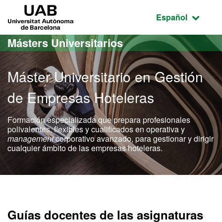
Acceso al contenido principal
Acceso a la navegación de la página
UAB Universitat Autònoma de Barcelona
Idioma seleccio
Español
Másters Universitarios
Máster Universitario en Gestión
de Empresas Hoteleras
Formación especializada que prepara profesionales
polivalentes, flexibles y cualificados en operativa y
management
corporativo avanzado, para gestionar y dirigir
cualquier ámbito de las empresas hoteleras.
Máster Oficial - Gestión 
Guías docentes de las asignaturas