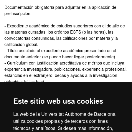
Documentación obligatoria para adjuntar en la aplicación de
preinscripción:
- Expediente académico de estudios superiores con el detalle de
las materias cursadas, los créditos ECTS (o las horas), las
convocatorias consumidas, las calificaciones por materia y la
calificación global.
- Título asociado al expediente académico presentado en el
documento anterior (se puede hacer llegar posteriormente).
- Currículum con justificación acreditativa de méritos que incluya:
experiencia investigadora, publicaciones, experiencia profesional,
estancias en el extranjero, becas y ayudas a la investigación
obtenidas (si las hay).
- Carta de motivación dirigida a la coordinación del máster..
Si necesitas
visado de estudiante
es muy importante tener en
Este sitio web usa cookies
cuenta los plazos de tramitación. Para mayor información,
recomendamos consultar la web del
International Support
La web de la Universitat Autònoma de Barcelona
Service.
utiliza cookies propias y de terceros con fines
técnicos y analíticos. Si desea más información,