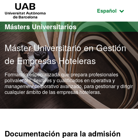
Acceso al contenido principal
Acceso a la navegación de la página
UAB Universitat Autònoma de Barcelona
Idioma seleccio
Español
Másters Universitarios
Máster Universitario en Gestión
de Empresas Hoteleras
Formación especializada que prepara profesionales
polivalentes, flexibles y cualificados en operativa y
management
corporativo avanzado, para gestionar y dirigir
cualquier ámbito de las empresas hoteleras.
Máster Oficial - Gestión 
Documentación para la admisión