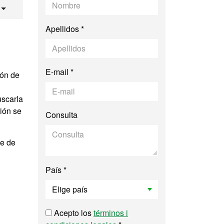
 e Innovación Soci
Apellidos *
E-mail *
ión de
uscarla
ción se
Consulta
te de
País *
Acepto los
términos i