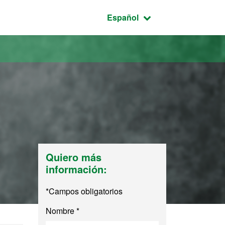
Idioma seleccionado:
Español
l
Quiero más
información:
*Campos obligatorios
Nombre *