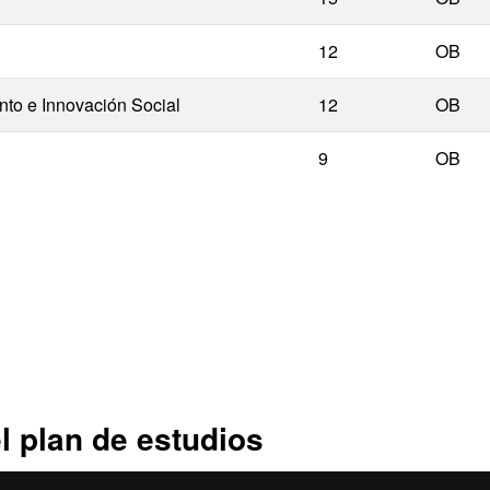
12
OB
to e Innovación Social
12
OB
9
OB
l plan de estudios