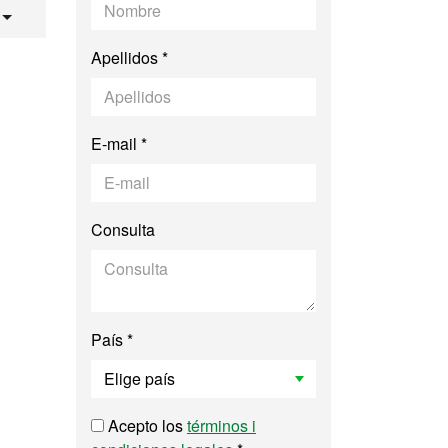
 e Innovación Soci
Apellidos *
E-mail *
Consulta
País *
Acepto los
términos i