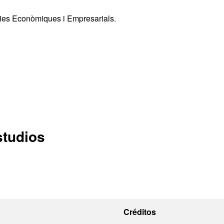
cies Econòmiques i Empresarials.
studios
Créditos