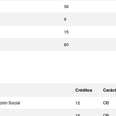
36
9
15
60
Créditos
Caráct
ción Social
12
OB
15
OB