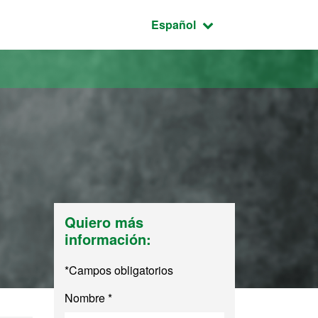
Idioma seleccionado:
Español
l
Quiero más
información:
*Campos obligatorios
Nombre *