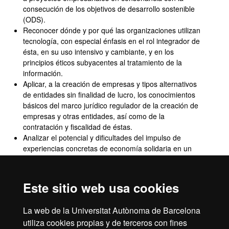
consecución de los objetivos de desarrollo sostenible
(ODS).
Reconocer dónde y por qué las organizaciones utilizan
tecnología, con especial énfasis en el rol integrador de
ésta, en su uso intensivo y cambiante, y en los
principios éticos subyacentes al tratamiento de la
información.
Aplicar, a la creación de empresas y tipos alternativos
de entidades sin finalidad de lucro, los conocimientos
básicos del marco jurídico regulador de la creación de
empresas y otras entidades, así como de la
contratación y fiscalidad de éstas.
Analizar el potencial y dificultades del impulso de
experiencias concretas de economía solidaria en un
contexto de desigualdades territoriales sociales y
económicas.
Fomentar la equidad de género, la búsqueda del bien
Este sitio web usa cookies
común, y la creación y distribución equitativa de la
riqueza en el desarrollo de ideas y proyectos de
La web de la Universitat Autònoma de Barcelona
transformación social.
utiliza cookies propias y de terceros con fines