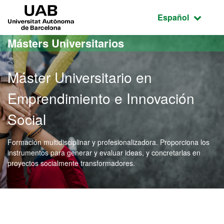
Acceso al contenido principal
Acceso a la navegación de la página
UAB Universitat Autònoma de Barcelona
Idioma seleccio
Español
Másters Universitarios
Máster Universitario en
Emprendimiento e Innovación
Social
Formación multidisciplinar y profesionalizadora. Proporciona los
instrumentos para generar y evaluar ideas, y concretarlas en
proyectos socialmente transformadores.
Máster Oficial - Emprendi