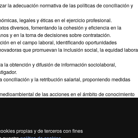
izar la adecuación normativa de las políticas de conciliación y
icas, legales y éticas en el ejercicio profesional.
extos diversos, fomentando la cohesión y eficiencia en la
anos y en la toma de decisiones sobre contratación.
ión en el campo laboral, identificando oportunidades
ovadoras que promuevan la inclusión social, la equidad labora
a la obtención y difusión de información sociolaboral,
tigador.
 conciliación y la retribución salarial, proponiendo medidas
y medioambiental de las acciones en el ámbito de conocimiento
oma de decisiones.
ookies propias y de terceros con fines
ección de datos
Sobre el web
Accesibilidad web
Ma