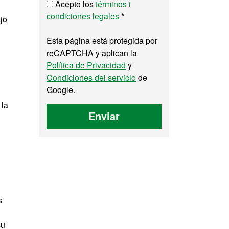
Acepto los
términos i
condiciones legales
*
jo
Esta página está protegida por
reCAPTCHA y aplican la
Política de Privacidad
y
Condiciones del servicio
de
Google.
 la
Enviar
s
su