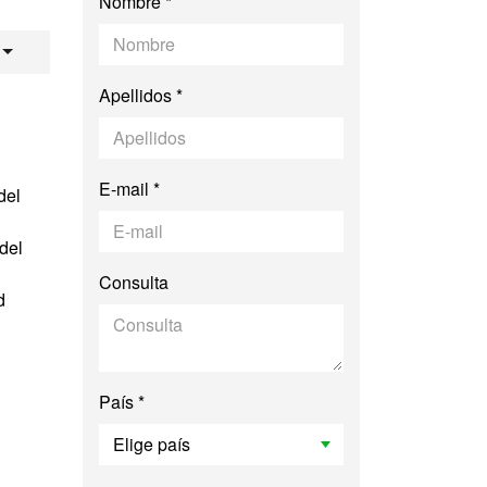
Nombre *
laborales
Apellidos *
E-mail *
del
del
Consulta
d
País *