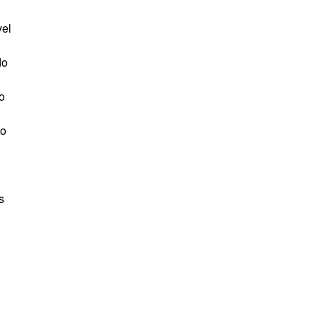
vel
do
o
to
s