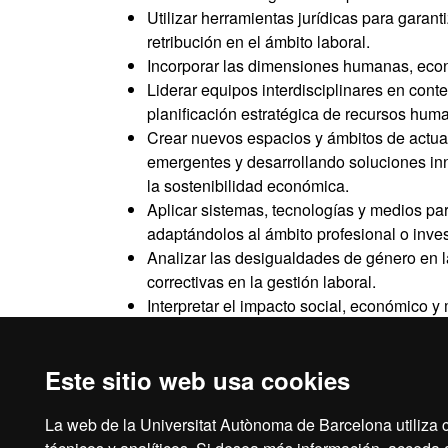
Utilizar herramientas jurídicas para garant
retribución en el ámbito laboral.
Incorporar las dimensiones humanas, económ
Liderar equipos interdisciplinares en cont
planificación estratégica de recursos hum
Crear nuevos espacios y ámbitos de actuac
emergentes y desarrollando soluciones inn
la sostenibilidad económica.
Aplicar sistemas, tecnologías y medios par
adaptándolos al ámbito profesional o inves
Analizar las desigualdades de género en la
correctivas en la gestión laboral.
Interpretar el impacto social, económico 
propio, integrando estos aspectos en la t
Este sitio web usa cookies
La web de la Universitat Autònoma de Barcelona utiliza c
Aviso legal
Prot