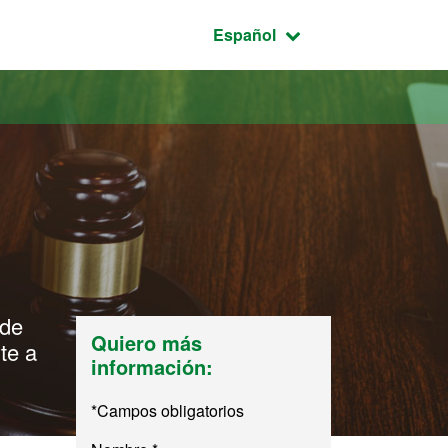
Idioma seleccionado:
Español
 de
Quiero más
te a
información:
*Campos obligatorios