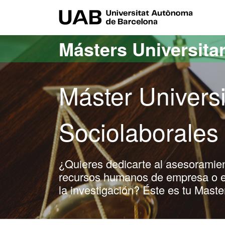
Acceso al contenido principal
Acceso a la navegación de la página
UAB Uni
Másters Universita
Máster Univers
Sociolaborales
¿Quieres dedicarte al asesoramient
recursos humanos de empresa o en
la investigación? Éste es tu Maste