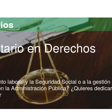
versitat Autònoma de Barcelona
rios
itario en Derechos
o laboral y la Seguridad Social o a la gestión
 la Administración Pública? ¿Quieres dedicar
r