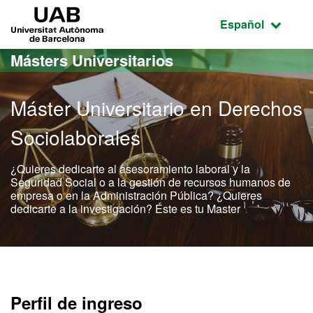
Acceso al contenido principal
Acceso a la navegación de la página
UAB Universitat Autònoma de Barcelona
Idioma seleccio
Español
Másters Universitarios
Máster Universitario en Derechos
Sociolaborales
¿Quieres dedicarte al asesoramiento laboral y la
Seguridad Social o a la gestión de recursos humanos de
empresa o en la Administración Pública? ¿Quieres
dedicarte a la investigación? Éste es tu Master
Máster Oficial - Derechos
Perfil de ingreso