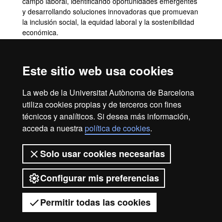
campo laboral, identificando oportunidades emergentes
y desarrollando soluciones innovadoras que promuevan
la inclusión social, la equidad laboral y la sostenibilidad
económica.
Aplicar sistemas, tecnologías y medios para la
obtención y difusión de información sociolaboral,
adaptándolos al ámbito profesional o investigador.
Este sitio web usa cookies
Analizar las desigualdades de género en la conciliación
y la retribución salarial, proponiendo medidas
La web de la Universitat Autònoma de Barcelona
correctivas en la gestión laboral.
utiliza cookies propias y de terceros con fines
Interpretar el impacto social, económico y
técnicos y analíticos. Si desea más información,
medioambiental de las acciones en el ámbito de
conocimiento propio, integrando estos aspectos en la
acceda a nuestra
política de cookies
.
toma de decisiones.
Solo usar cookies necesarias
Configurar mis preferencias
2026 Universitat Autònoma de
Barcelona
Permitir todas las cookies
Tienes dudas?
Desplegar el menú móvil