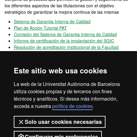
los diferentes aspectos de las titulaciones con el objetivo
estratégico de garantizar la mejora continua de las mismas
Sistema de Garantia Interna de Calidad
Plan de Acción Tutorial PAT
Comisión del Sistema de Garantia Interna de Calidad
Informe de certificación de la implantación del SGIC
Resolución de acreditación institucional de la Facultad
OPINA UAB
Canal
abierto de participación que permite hacer llegar
Este sitio web usa cookies
sugerencias, quejas y felicitaciones sobre el funcionamiento de la
UAB
La web de la Universitat Autònoma de Barcelona
Programas de movilidad e intercambio de la UAB
utiliza cookies propias y de terceros con fines
técnicos y analíticos. Si desea más información,
acceda a nuestra
política de cookies
.
Aviso legal
Protección de datos
Sobre el web
Solo usar cookies necesarias
Accesibilidad web
Mapa del web UAB
Configurar mis preferencias