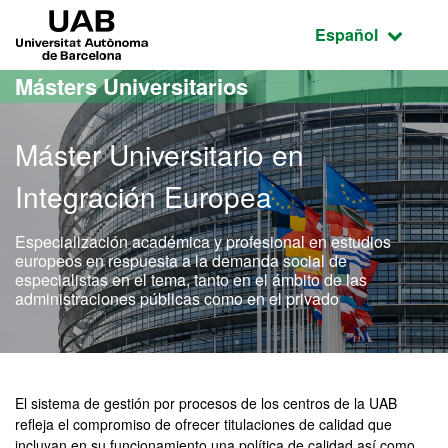
Acceso al contenido principal
Acceso a la navegación de la página
UAB Universitat Autònoma de Barcelona
Idioma seleccio
Español
Másters Universitarios
Máster Universitario en
Integración Europea
Especialización académica y profesional en estudios
europeos en respuesta a la demanda social de
especialistas en el tema, tanto en el ámbito de las
administraciones públicas como en el privado
Máster Oficial - Integraci
El sistema de gestión por procesos de los centros de la UAB
refleja el compromiso de ofrecer titulaciones de calidad que
incluyan en su funcionamiento una política de calidad así como