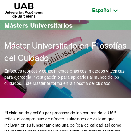
Acceso al contenido principal
Acceso a la navegación de la página
UAB Universitat Autònoma de Barcelona
Idioma seleccio
Español
Másters Universitarios
Máster Universitario en Filosofías
del Cuidado
Enfoques teóricos y conocimientos prácticos, métodos y técnicas
para ejercer la investigación o para aplicarlos al mundo de los
cuidados. Este Máster te forma en la filosofía del cuidado
Máster Oficial - Filosofía
El sistema de gestión por procesos de los centros de la UAB
refleja el compromiso de ofrecer titulaciones de calidad que
incluyan en su funcionamiento una política de calidad así como