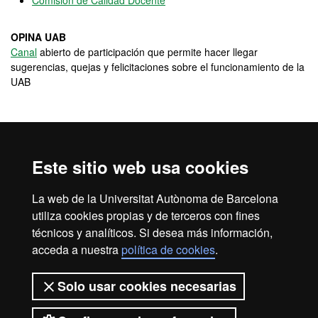
Comisión de Calidad Docente
OPINA UAB
Canal
abierto de participación que permite hacer llegar
sugerencias, quejas y felicitaciones sobre el funcionamiento de la
UAB
Programas de movilidad e
intercambio
Este sitio web usa cookies
En la página
web de la Facultad de Filosofía y Letras
La web de la Universitat Autònoma de Barcelona
encontraréis toda la información sobre los programas de
utiliza cookies propias y de terceros con fines
intercambio y sobre becas y ayudas para la movilidad.
técnicos y analíticos. Si desea más información,
acceda a nuestra
política de cookies
.
Programas de movilidad e intercambio de la UAB
Solo usar cookies necesarias