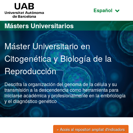
Acceso al contenido principal
Acceso a la navegación de la página
UAB Universitat Autònoma de Barcelona
Idioma seleccio
Español
Másters Universitarios
Máster Universitario en
Citogenética y Biología de la
Reproducción
Descifra la organización del genoma de la célula y su
transmisión a la descendencia como herramienta para
iniciarse académica y profesionalmente en la embriología
y el diagnóstico genético
» Accés al repositori ampliat d'indicadors