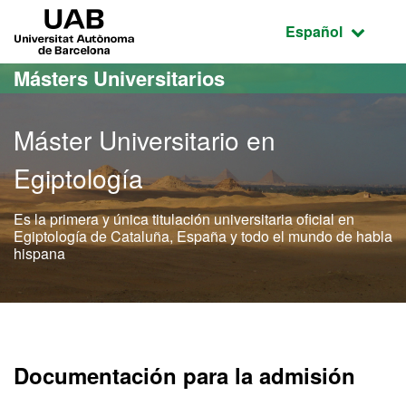
Acceso al contenido principal
Acceso a la navegación de la página
UAB Universitat Autònoma de Barcelona
Idioma seleccio
Español
Másters Universitarios
Máster Universitario en
Egiptología
Es la primera y única titulación universitaria oficial en
Egiptología de Cataluña, España y todo el mundo de habla
hispana
Máster Oficial - Egiptologí
Documentación para la admisión