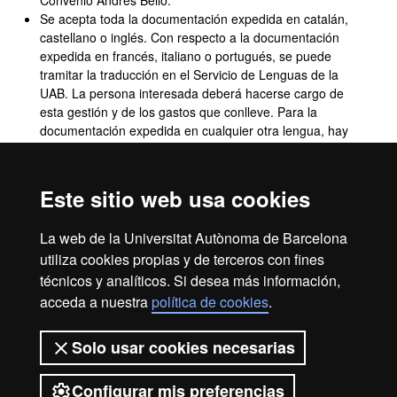
Convenio Andrés Bello.
Se acepta toda la documentación expedida en catalán,
castellano o inglés. Con respecto a la documentación
expedida en francés, italiano o portugués, se puede
tramitar la traducción en el Servicio de Lenguas de la
UAB. La persona interesada deberá hacerse cargo de
esta gestión y de los gastos que conlleve. Para la
documentación expedida en cualquier otra lengua, hay
que adjuntar la correspondiente traducción al catalán, al
castellano o al inglés, efectuada por un traductor jurado,
por cualquier representación diplomática o consular del
Este sitio web usa cookies
Estado español en el extranjero, o por la representación
diplomática o consular en España del país del que es
La web de la Universitat Autònoma de Barcelona
nacional la persona solicitante.
utiliza cookies propias y de terceros con fines
técnicos y analíticos. Si desea más información,
acceda a nuestra
política de cookies
.
Aviso legal
Protección de datos
Sobre el web
Solo usar cookies necesarias
Accesibilidad web
Mapa del web UAB
Configurar mis preferencias
2026 Universitat Autònoma de