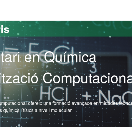
versitat Autònoma de Barcelona
is
tari en Química
lització Computaciona
omputacional ofereix una formació avançada en mètodes teòrics
 químics i físics a nivell molecular