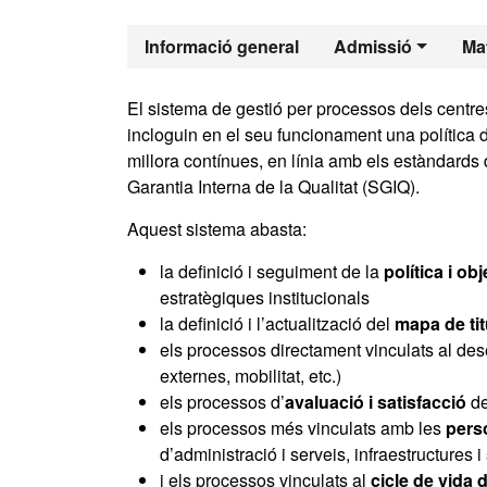
Màster Oficia
Informació general
Admissió
Mat
El sistema de gestió per processos dels centres
incloguin en el seu funcionament una política d
millora contínues, en línia amb els estàndards
Garantia Interna de la Qualitat (SGIQ).
Aquest sistema abasta:
la definició i seguiment de la
política i ob
estratègiques institucionals
la definició i l’actualització del
mapa de ti
els processos directament vinculats al des
externes, mobilitat, etc.)
els processos d’
avaluació i satisfacció
de
els processos més vinculats amb les
pers
d’administració i serveis, infraestructures
i els processos vinculats al
cicle de vida d