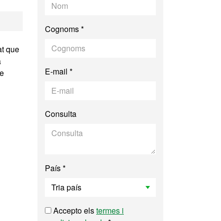
 i Modelització Co
Cognoms *
at que
a
E-mail *
de
Consulta
País *
Accepto els
termes i