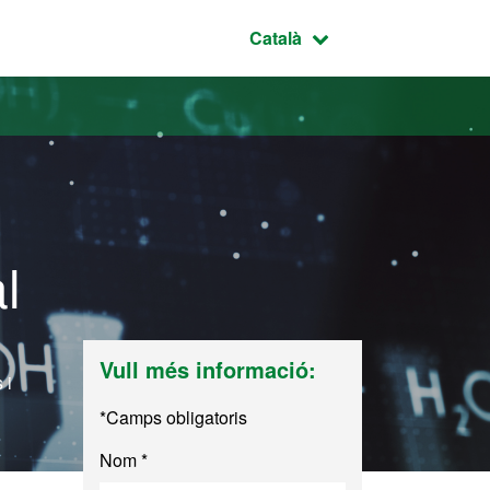
Idioma seleccionat:
Català
l
Vull més informació:
 i
*Camps obligatoris
Nom *