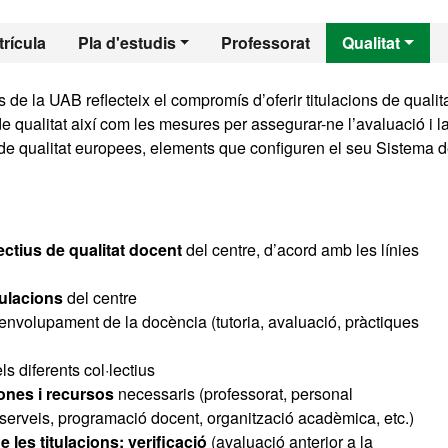
l - Química Teòrica
rícula
Pla d'estudis
Professorat
Qualitat
 de la UAB reflecteix el compromís d’oferir titulacions de qualit
e qualitat així com les mesures per assegurar-ne l’avaluació i l
 de qualitat europees, elements que configuren el seu Sistema 
jectius de qualitat docent
del centre, d’acord amb les línies
tulacions
del centre
envolupament de la docència (tutoria, avaluació, pràctiques
ls diferents col·lectius
ones i recursos
necessaris (professorat, personal
 i serveis, programació docent, organització acadèmica, etc.)
e les titulacions: verificació
(avaluació anterior a la