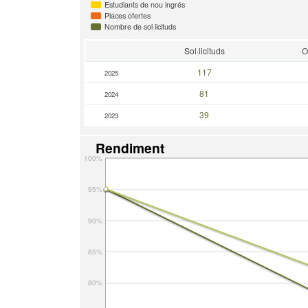
Estudiants de nou ingrés
Places ofertes
Nombre de sol·licituds
Sol·licituds
O
117
2025
81
2024
39
2023
Rendiment
100%
95%
90%
85%
80%