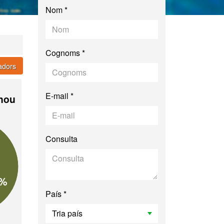
Nom *
Cognoms *
cadors
E-mail *
 nou
Consulta
7%
País *