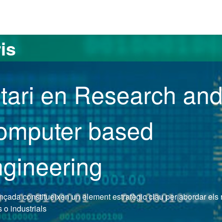
versitat Autònoma de Barcelona
is
itari en Research an
Computer based
gineering
ada constitueixen un element estratègic clau per abordar els 
s o industrials