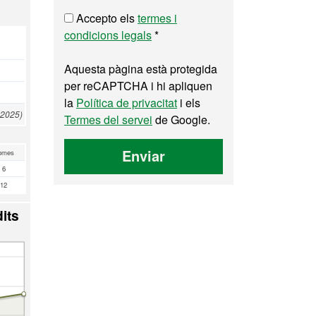
Accepto els
termes i
condicions legals
*
Aquesta pàgina està protegida
per reCAPTCHA i hi apliquen
la
Política de privacitat
i els
 2025)
Termes del servei
de Google.
Enviar
omes
6
12
its