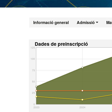
Informació general
Admissió
Mat
Dades de preinscripció
125
100
75
50
25
0
2023
2024