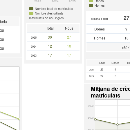
Dones
2023
2024
2025
Homes
Nombre total de matriculats
Nombre d'estudiants
27
matriculats de nou ingrés
Mitjana d'edat
ferta
Total
Nous
Dones
9
30
30
27
2025
Homes
18
30
12
10
2024
(any
30
17
17
2023
Edat
Dones
H
26
4
2024
27
5
2023
Mitjana de crèd
matriculats
80.0
60.0
40.0