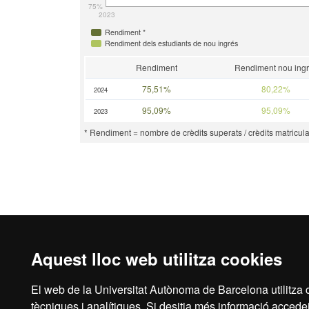
75%
2023
Rendiment *
Rendiment dels estudiants de nou ingrés
Rendiment
Rendiment nou ing
75,51%
80,22%
2024
95,09%
95,09%
2023
* Rendiment = nombre de crèdits superats / crèdits matricula
Aquest lloc web utilitza cookies
El web de la Universitat Autònoma de Barcelona utilitza c
Avís legal
Prot
tècniques i analítiques. Si desitja més informació accedei