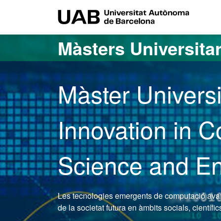
Ves al contingut principal
Ves a la navegació de la pàgina
UAB Uni
Màsters Universitar
Màster Univers
Innovation in 
Science and En
Les tecnologies emergents de computació avanç
de la societat futura en àmbits socials, científic