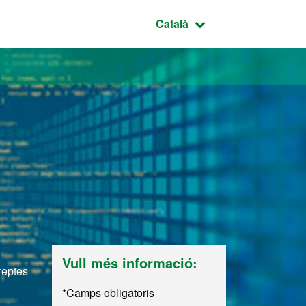
Idioma seleccionat:
Català
d
Vull més informació:
reptes
*Camps obligatoris