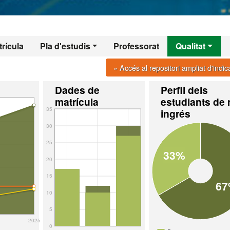
rícula
Pla d'estudis
Professorat
Qualitat
» Accés al repositori ampliat d'indi
Dades de
Perfil dels
matrícula
estudiants de
35
ingrés
30
25
33%
20
15
6
10
5
2025
0