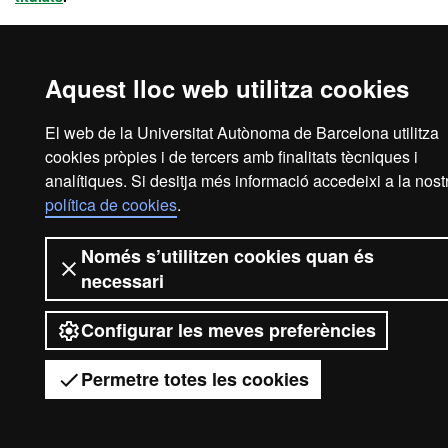
Avís legal
Protecció de dades
Sobre el web
Aquest lloc web utilitza cookies
Accessibilitat web
Mapa del web UAB
El web de la Universitat Autònoma de Barcelona utilitza
2026 Universitat Autònoma de
cookies pròpies i de tercers amb finalitats tècniques i
analítiques. Si desitja més informació accedeixi a la nost
Barcelona
política de cookies
.
Només s’utilitzen cookies quan és
necessari
Configurar les meves preferències
Permetre totes les cookies
Tens dub
Desplegar el menú mòbil