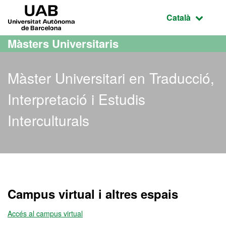
Ves al contingut principal
Ves a la navegació de la pàgina
UAB Universitat Autònoma de Barcelona
Idioma selecci
Català
Màsters Universitaris
Màster Universitari en Traducció,
Interpretació i Estudis
Interculturals
Màster Oficial - Traducció,
Campus virtual i altres espais
Accés al campus virtual