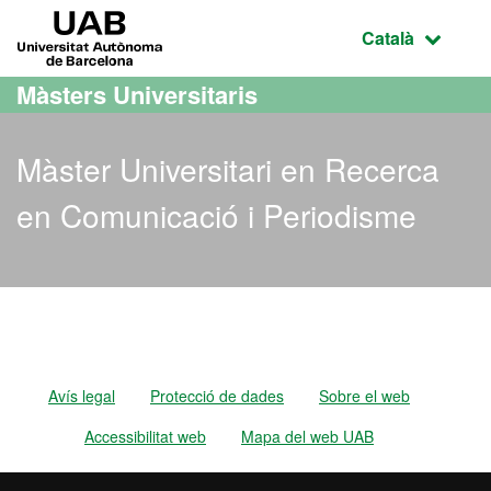
Ves al contingut principal
Ves a la navegació de la pàgina
UAB Universitat Autònoma de Barcelona
Idioma selecci
Català
Màsters Universitaris
Màster Universitari en Recerca
en Comunicació i Periodisme
Màster Oficial - Recerca 
Avís legal
Protecció de dades
Sobre el web
Accessibilitat web
Mapa del web UAB
2026 Universitat Autònoma de