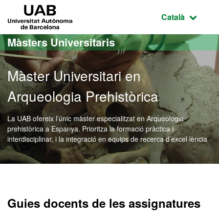
Ves al contingut principal
Ves a la navegació de la pàgina
UAB Universitat Autònoma de Barcelona
Idioma selecci
Català
Màsters Universitaris
Màster Universitari en
Arqueologia Prehistòrica
La UAB ofereix l’únic màster especialitzat en Arqueologia
prehistòrica a Espanya. Prioritza la formació pràctica i
interdisciplinar, i la integració en equips de recerca d’excel·lència
Màster Oficial - Arqueolog
Guies docents de les assignatures