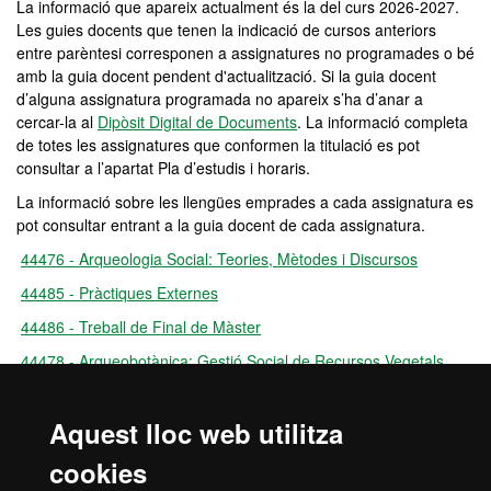
La informació que apareix actualment és la del curs 2026-2027.
Les guies docents que tenen la indicació de cursos anteriors
entre parèntesi corresponen a assignatures no programades o bé
amb la guia docent pendent d'actualització. Si la guia docent
d’alguna assignatura programada no apareix s’ha d’anar a
cercar-la al
Dipòsit Digital de Documents
. La informació completa
de totes les assignatures que conformen la titulació es pot
consultar a l’apartat Pla d’estudis i horaris.
La informació sobre les llengües emprades a cada assignatura es
pot consultar entrant a la guia docent de cada assignatura.
44476 - Arqueologia Social: Teories, Mètodes i Discursos
44485 - Pràctiques Externes
44486 - Treball de Final de Màster
44478 - Arqueobotànica: Gestió Social de Recursos Vegetals
44479 - Arqueozoologia: Gestió Social de Recursos Faunístics
Aquest lloc web utilitza
44481 - Artefactes Ceràmics: Producció i Ús
44482 - Artefactes Lítics: Producció i Ús
cookies