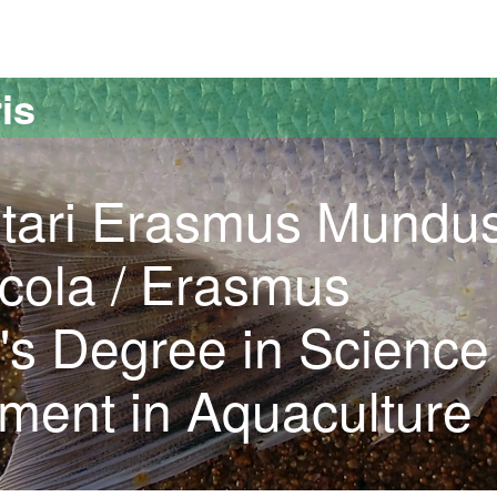
versitat Autònoma de Barcelona
is
itari Erasmus Mundu
ícola / Erasmus
s Degree in Science 
ment in Aquaculture