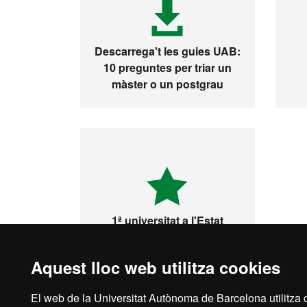
Descarrega't les guies UAB:
10 preguntes per triar un
màster o un postgrau
1ª universitat a l'Estat
espanyol i 149 del món
Aquest lloc web utilitza cookies
El web de la Universitat Autònoma de Barcelona utilitza c