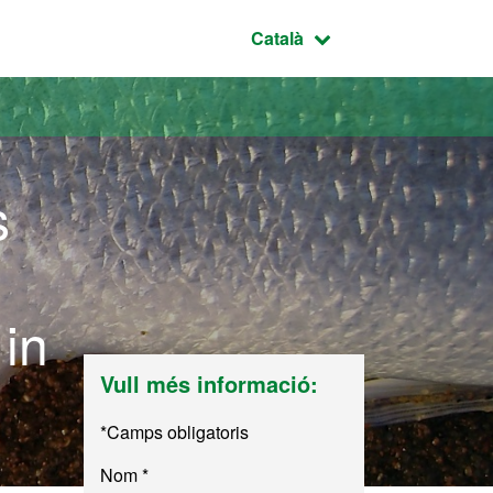
Idioma seleccionat:
Català
s
in
Vull més informació:
*Camps obligatoris
Nom *