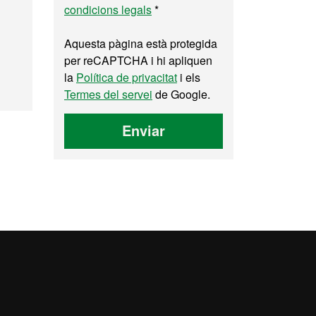
condicions legals
*
Aquesta pàgina està protegida
e
per reCAPTCHA i hi apliquen
la
Política de privacitat
i els
Termes del servei
de Google.
Enviar