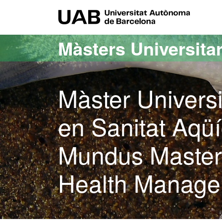
Ves al contingut principal
Ves a la navegació de la pàgina
UAB Uni
Màsters Universitar
Màster Univers
en Sanitat Aqü
Mundus Master'
Health Manage