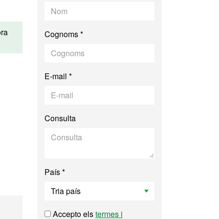
ora
Cognoms *
E-mail *
Consulta
País *
Accepto els
termes i